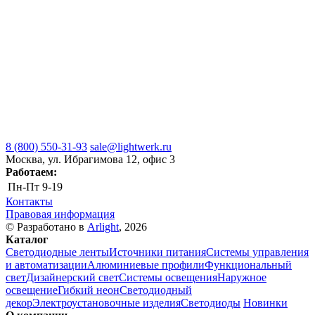
8 (800) 550-31-93
sale@lightwerk.ru
Москва, ул. Ибрагимова 12, офис 3
Работаем:
Пн-Пт
9-19
Контакты
Правовая информация
© Разработано в
Arlight
, 2026
Каталог
Светодиодные ленты
Источники питания
Системы управления
и автоматизации
Алюминиевые профили
Функциональный
свет
Дизайнерский свет
Системы освещения
Наружное
освещение
Гибкий неон
Светодиодный
декор
Электроустановочные изделия
Светодиоды
Новинки