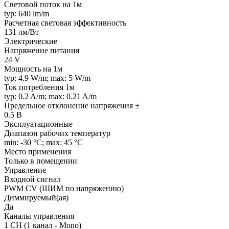
Световой поток на 1м
typ: 640 lm/m
Расчетная световая эффективность
131 лм/Вт
Электрические
Напряжение питания
24 V
Мощность на 1м
typ: 4.9 W/m; max: 5 W/m
Ток потребления 1м
typ: 0.2 A/m; max: 0.21 A/m
Предельное отклонение напряжения ±
0.5 В
Эксплуатационные
Диапазон рабочих температур
min: -30 °C; max: 45 °C
Место применения
Только в помещении
Управление
Входной сигнал
PWM СV (ШИМ по напряжению)
Диммируемый(ая)
Да
Каналы управления
1 CH (1 канал - Mono)