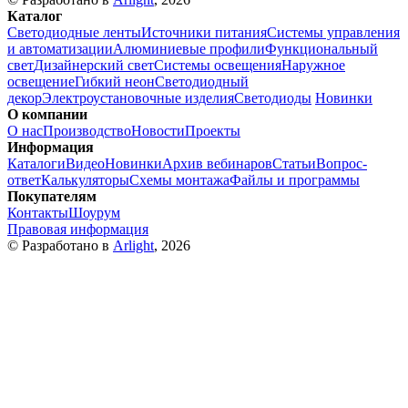
Каталог
Светодиодные ленты
Источники питания
Системы управления
и автоматизации
Алюминиевые профили
Функциональный
свет
Дизайнерский свет
Системы освещения
Наружное
освещение
Гибкий неон
Светодиодный
декор
Электроустановочные изделия
Светодиоды
Новинки
О компании
О нас
Производство
Новости
Проекты
Информация
Каталоги
Видео
Новинки
Архив вебинаров
Статьи
Вопрос-
ответ
Калькуляторы
Схемы монтажа
Файлы и программы
Покупателям
Контакты
Шоурум
Правовая информация
© Разработано в
Arlight
, 2026