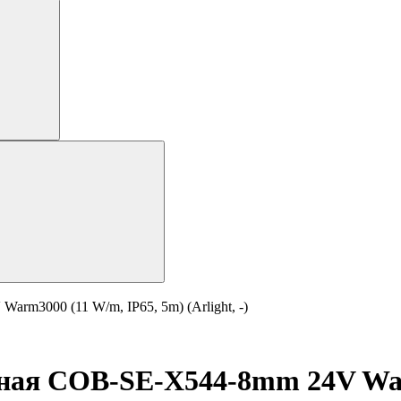
rm3000 (11 W/m, IP65, 5m) (Arlight, -)
ная COB-SE-X544-8mm 24V War