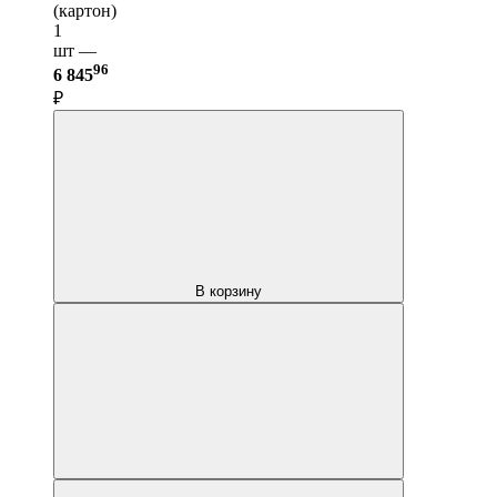
(картон)
1
шт —
96
6 845
₽
В корзину