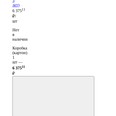
5
лет)
11
6 375
₽/
шт
Нет
в
наличии
Коробка
(картон)
1
шт —
11
6 375
₽