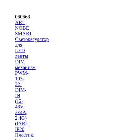
060668
ARL
NOBE
SMART
Светорегулятор
для
LED
ленты
DIM
механизм
PWM-
103-
32-
DIM-
IN
(12-
48V,
3х4A,
2.4G)
(IARL,
IP20
Пластик,