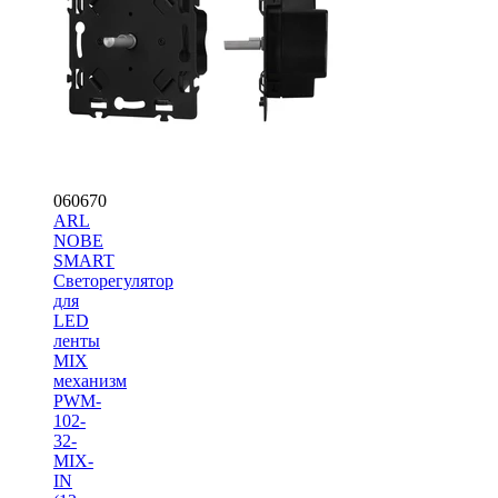
060670
ARL
NOBE
SMART
Светорегулятор
для
LED
ленты
MIX
механизм
PWM-
102-
32-
MIX-
IN