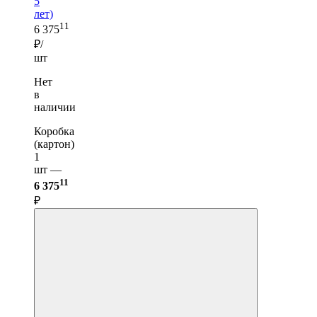
5
лет)
11
6 375
₽/
шт
Нет
в
наличии
Коробка
(картон)
1
шт —
11
6 375
₽