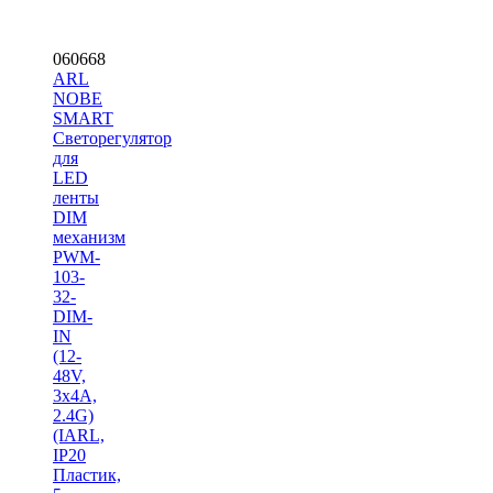
060668
ARL
NOBE
SMART
Светорегулятор
для
LED
ленты
DIM
механизм
PWM-
103-
32-
DIM-
IN
(12-
48V,
3х4A,
2.4G)
(IARL,
IP20
Пластик,