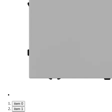
item 0
item 1