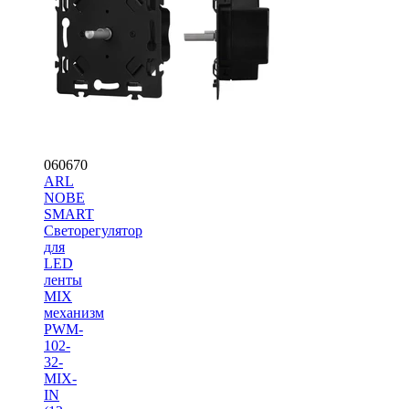
060670
ARL
NOBE
SMART
Светорегулятор
для
LED
ленты
MIX
механизм
PWM-
102-
32-
MIX-
IN