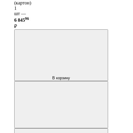
(картон)
1
шт —
96
6 845
₽
В корзину