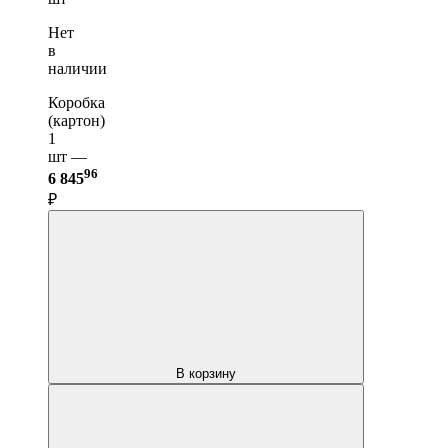
Нет
в
наличии
Коробка
(картон)
1
шт —
96
6 845
₽
В корзину