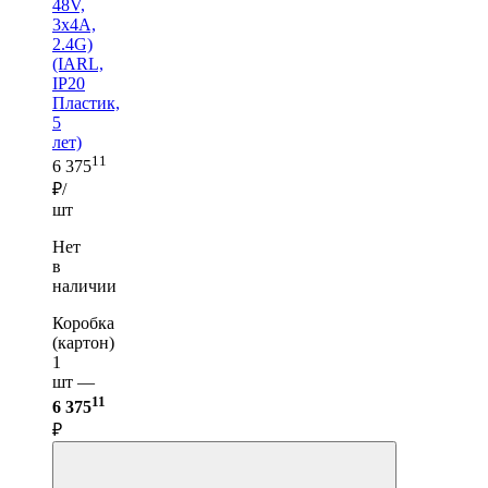
48V,
3х4A,
2.4G)
(IARL,
IP20
Пластик,
5
лет)
11
6 375
₽/
шт
Нет
в
наличии
Коробка
(картон)
1
шт —
11
6 375
₽