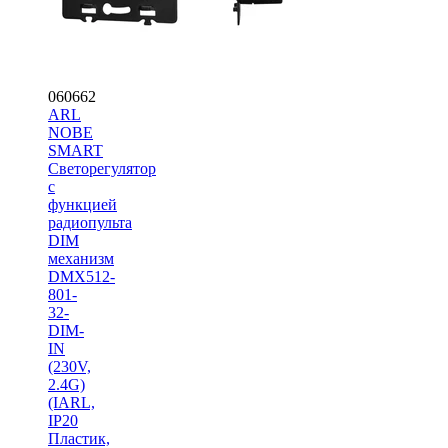
060662
ARL
NOBE
SMART
Светорегулятор
с
функцией
радиопульта
DIM
механизм
DMX512-
801-
32-
DIM-
IN
(230V,
2.4G)
(IARL,
IP20
Пластик,