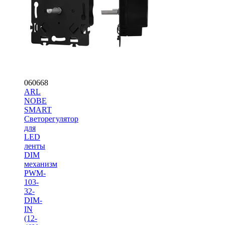
060668
ARL
NOBE
SMART
Светорегулятор
для
LED
ленты
DIM
механизм
PWM-
103-
32-
DIM-
IN
(12-