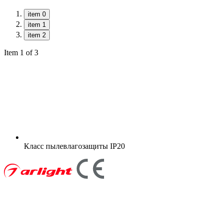
item 0
item 1
item 2
Item 1 of 3
Класс пылевлагозащиты
IP20