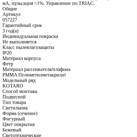
мА, пульсация <1%. Управление по TRIAC.
Общие
Артикул
057227
Гарантийный срок
3 год(а)
Индивидуальная покраска
Не выполняется
Класс пылевлагозащиты
IP20
Материал корпуса
Фетр
Материал рассеивателя/плафона
PMMA Полиметилметакрилат
Модельный ряд
KOTARO
Способ монтажа
Подвесной
Тип товара
Светильник
Форма (сечение)
Фигурный
Цвет покрытия
Бежевый
Светотехнические