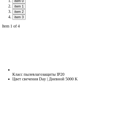
item 0
item 1
item 2
item 3
Item 1 of 4
Класс пылевлагозащиты
IP20
Цвет свечения
Day | Дневной 5000 K