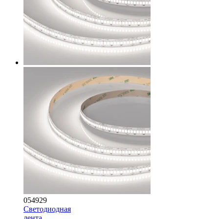
054929
Светодиодная
лента