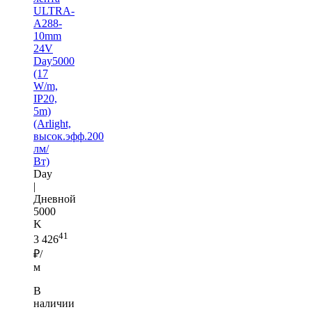
ULTRA-
A288-
10mm
24V
Day5000
(17
W/m,
IP20,
5m)
(Arlight,
высок.эфф.200
лм/
Вт)
Day
|
Дневной
5000
K
41
3 426
₽/
м
В
наличии