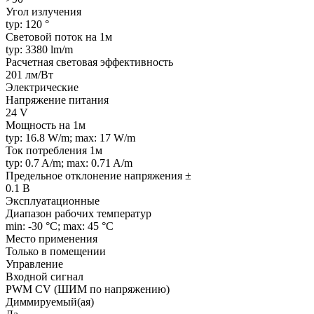
Угол излучения
typ: 120 °
Световой поток на 1м
typ: 3380 lm/m
Расчетная световая эффективность
201 лм/Вт
Электрические
Напряжение питания
24 V
Мощность на 1м
typ: 16.8 W/m; max: 17 W/m
Ток потребления 1м
typ: 0.7 A/m; max: 0.71 A/m
Предельное отклонение напряжения ±
0.1 В
Эксплуатационные
Диапазон рабочих температур
min: -30 °C; max: 45 °C
Место применения
Только в помещении
Управление
Входной сигнал
PWM СV (ШИМ по напряжению)
Диммируемый(ая)