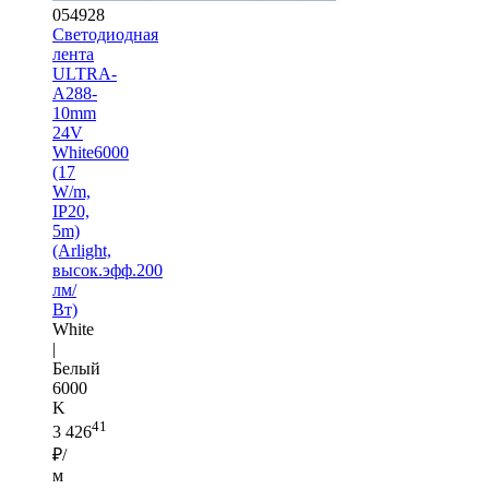
054928
Светодиодная
лента
ULTRA-
A288-
10mm
24V
White6000
(17
W/m,
IP20,
5m)
(Arlight,
высок.эфф.200
лм/
Вт)
White
|
Белый
6000
K
41
3 426
₽/
м