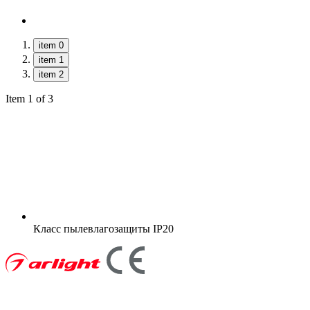
item 0
item 1
item 2
Item 1 of 3
Класс пылевлагозащиты
IP20