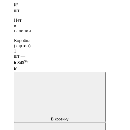
₽/
шт
Нет
в
наличии
Коробка
(картон)
1
шт —
96
6 845
₽
В корзину