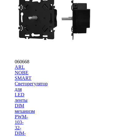
060668
ARL
NOBE
SMART
Светорегулятор
для
LED
ленты
DIM
механизм
PWM-
103-
32-
DIM-