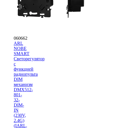
060662
ARL
NOBE
SMART
Светорегулятор
с
функцией
радиопульта
DIM
механизм
DMX512-
801-
32-
DIM-
IN
(230V,
2.4G)
(IARL,