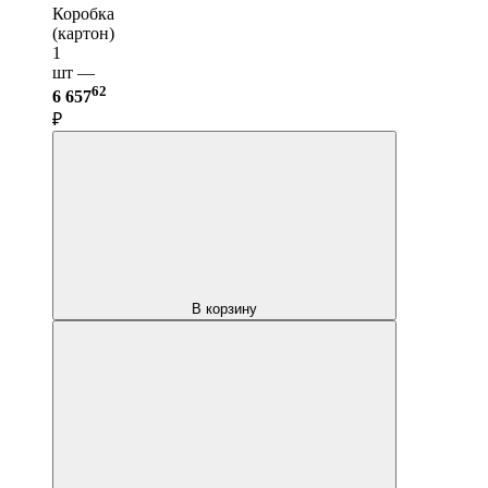
Коробка
(картон)
1
шт —
62
6 657
₽
В корзину