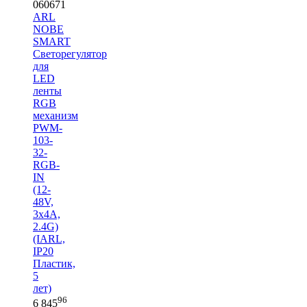
060671
ARL
NOBE
SMART
Светорегулятор
для
LED
ленты
RGB
механизм
PWM-
103-
32-
RGB-
IN
(12-
48V,
3x4A,
2.4G)
(IARL,
IP20
Пластик,
5
лет)
96
6 845