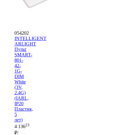
054202
INTELLIGENT
ARLIGHT
Пульт
SMART-
801-
42-
1G-
DIM
White
(3V,
2.4G)
(IARL,
IP20
Пластик,
5
лет)
23
4 136
₽/