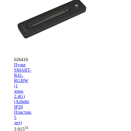
026416
Пульт
SMART-
R41-
RGBW
(1
зона,
2.4G)
(Arlight,
IP20
Пластик,
5
лет)
31
3 015