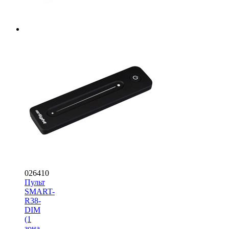
026410
Пульт
SMART-
R38-
DIM
(1
зона,