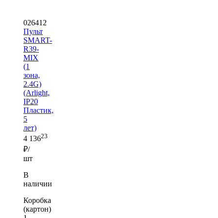
026412
Пульт
SMART-
R39-
MIX
(1
зона,
2.4G)
(Arlight,
IP20
Пластик,
5
лет)
23
4 136
₽/
шт
В
наличии
Коробка
(картон)
1