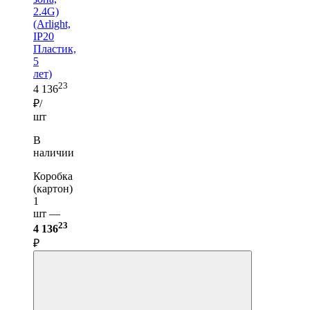
2.4G)
(Arlight,
IP20
Пластик,
5
лет)
23
4 136
₽/
шт
В
наличии
Коробка
(картон)
1
шт —
23
4 136
₽