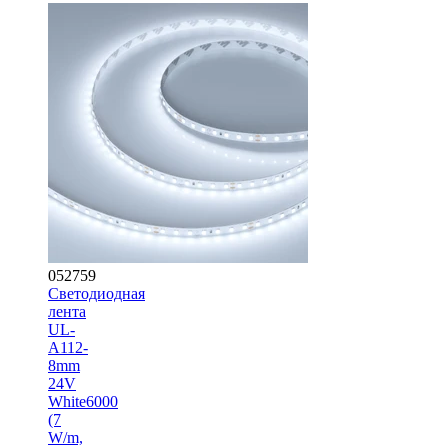
052759
Светодиодная
лента
UL-
A112-
8mm
24V
White6000
(7
W/m,