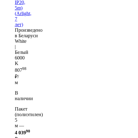
IP20,
5m)
(Arlight,
7
лет)
Произведено
в Беларуси
White
|
Белый
6000
K
98
807
₽/
м
В
наличии
Пакет
(полиэтилен)
5
м —
90
4 039