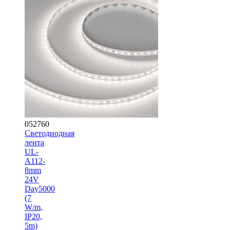
052760
Светодиодная
лента
UL-
A112-
8mm
24V
Day5000
(7
W/m,
IP20,
5m)