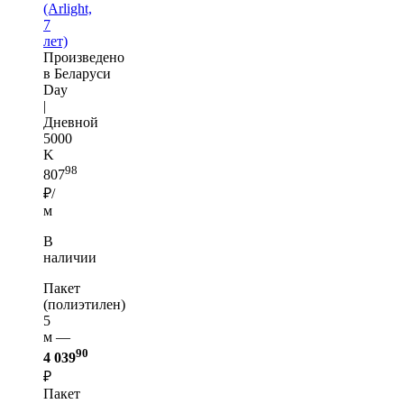
(Arlight,
7
лет)
Произведено
в Беларуси
Day
|
Дневной
5000
K
98
807
₽/
м
В
наличии
Пакет
(полиэтилен)
5
м —
90
4 039
₽
Пакет