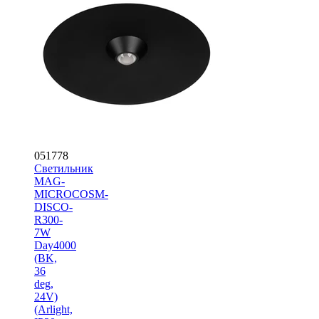
051778
Светильник
MAG-
MICROCOSM-
DISCO-
R300-
7W
Day4000
(BK,
36
deg,
24V)
(Arlight,