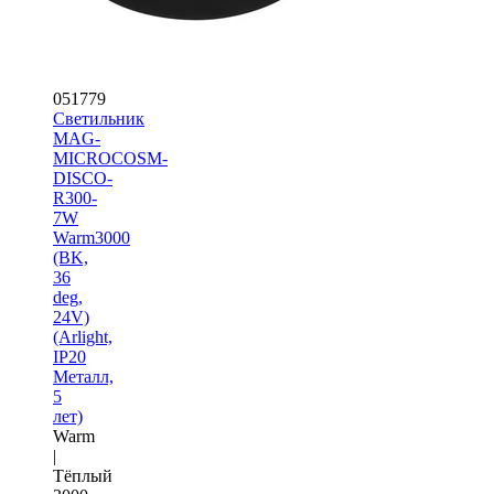
051779
Светильник
MAG-
MICROCOSM-
DISCO-
R300-
7W
Warm3000
(BK,
36
deg,
24V)
(Arlight,
IP20
Металл,
5
лет)
Warm
|
Тёплый