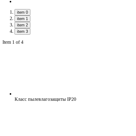
item 0
item 1
item 2
item 3
Item 1 of 4
Класс пылевлагозащиты
IP20