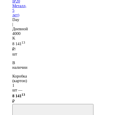
IP20
Металл,
5
лет)
Day
|
Дневной
4000
K
13
8 141
₽/
шт
В
наличии
Коробка
(картон)
1
шт —
13
8 141
₽