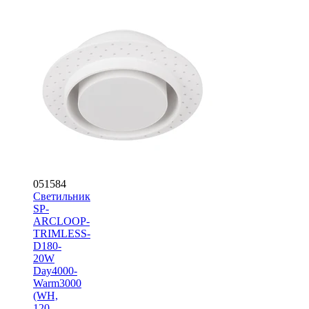
051584
Светильник
SP-
ARCLOOP-
TRIMLESS-
D180-
20W
Day4000-
Warm3000
(WH,
120