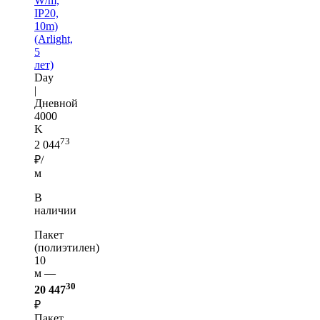
W/m,
IP20,
10m)
(Arlight,
5
лет)
Day
|
Дневной
4000
K
73
2 044
₽/
м
В
наличии
Пакет
(полиэтилен)
10
м —
30
20 447
₽
Пакет