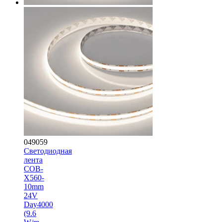
049059
Светодиодная
лента
COB-
X560-
10mm
24V
Day4000
(9.6