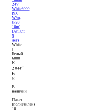
24V
White6000
(9.6
W/m,
IP20,
10m)
(Arlight,
5
лет)
White
|
Белый
6000
K
73
2 044
₽/
м
В
наличии
Пакет
(полиэтилен)
10