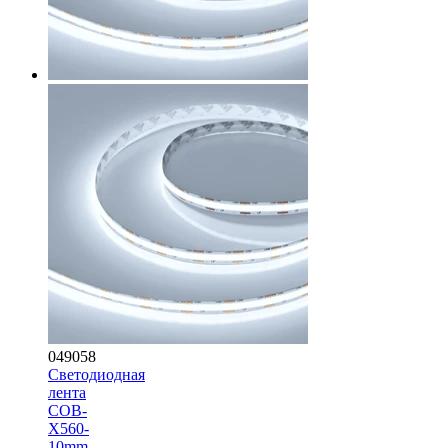
049058
Светодиодная
лента
COB-
X560-
10mm