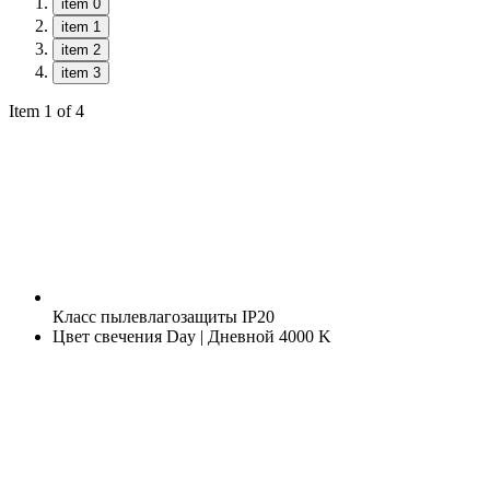
item 0
item 1
item 2
item 3
Item 1 of 4
Класс пылевлагозащиты
IP20
Цвет свечения
Day | Дневной 4000 K