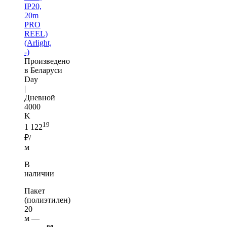
IP20,
20m
PRO
REEL)
(Arlight,
-)
Произведено
в Беларуси
Day
|
Дневной
4000
K
19
1 122
₽/
м
В
наличии
Пакет
(полиэтилен)
20
м —
80