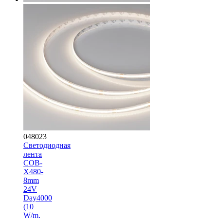
048023
Светодиодная
лента
COB-
X480-
8mm
24V
Day4000
(10
W/m,