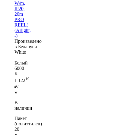
W/m,
IP20,
20m
PRO
REEL)
(Arlight,
-)
Произведено
в Беларуси
White
|
Белый
6000
K
19
1 122
₽/
м
В
наличии
Пакет
(полиэтилен)
20
м —