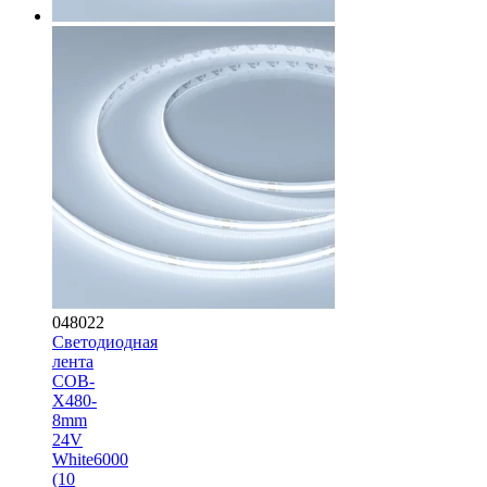
048022
Светодиодная
лента
COB-
X480-
8mm
24V
White6000
(10