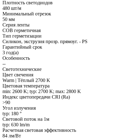
Плотность светодиодов
480 шт/м
Минимальный отрезок
50 мм
Серия ленты
COB герметичная
Тип герметизации
Силикон, экструзия прозр. прямоуг. - PS
Гарантийный срок
3 год(а)
Особенность
--
Светотехнические
Цвет свечения
Warm | Тёплый 2700 K
Цветовая температура
min: 2600 K; typ: 2700 K; max: 2800 K
Индекс цветопередачи CRI (Ra)
>90
Угол излучения
typ: 180 °
Световой поток на 1м
typ: 630 lm/m
Расчетная световая эффективность
84 лм/Вт