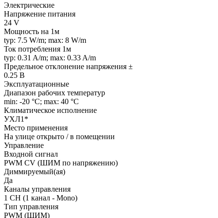
Электрические
Напряжение питания
24 V
Мощность на 1м
typ: 7.5 W/m; max: 8 W/m
Ток потребления 1м
typ: 0.31 A/m; max: 0.33 A/m
Предельное отклонение напряжения ±
0.25 В
Эксплуатационные
Диапазон рабочих температур
min: -20 °C; max: 40 °C
Климатическое исполнение
УХЛ1*
Место применения
На улице открыто / в помещении
Управление
Входной сигнал
PWM СV (ШИМ по напряжению)
Диммируемый(ая)
Да
Каналы управления
1 CH (1 канал - Mono)
Тип управления
PWM (ШИМ)