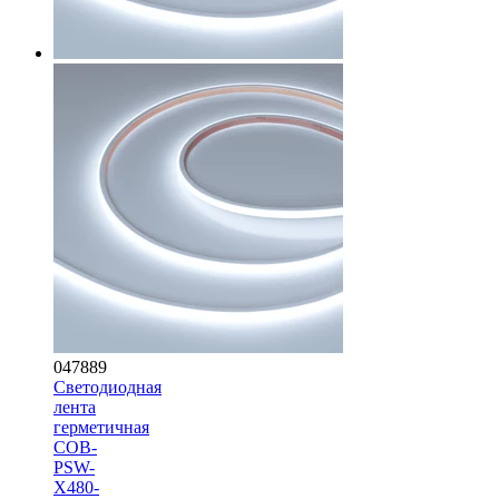
047889
Светодиодная
лента
герметичная
COB-
PSW-
X480-