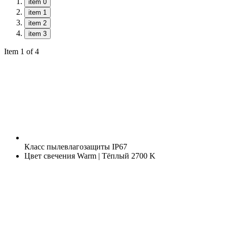
item 0
item 1
item 2
item 3
Item 1 of 4
Класс пылевлагозащиты
IP67
Цвет свечения
Warm | Тёплый 2700 K