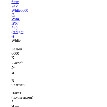
6mm
24V
White6000
(8
W/m,
IP67,
5m)
(Arlight,
-)
White
|
Белый
6000
K
27
2 485
₽/
м
В
наличии
Пакет
(полиэтилен)
5
м —