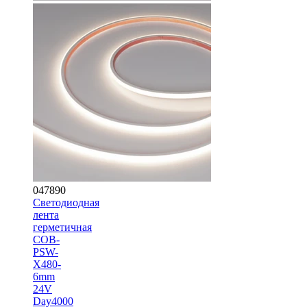
047890
Светодиодная
лента
герметичная
COB-
PSW-
X480-
6mm
24V
Day4000