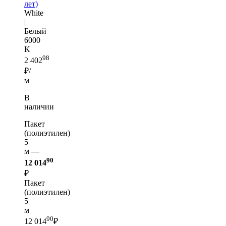
лет)
White
|
Белый
6000
K
98
2 402
₽/
м
В
наличии
Пакет
(полиэтилен)
5
м —
90
12 014
₽
Пакет
(полиэтилен)
5
м
90
12 014
₽