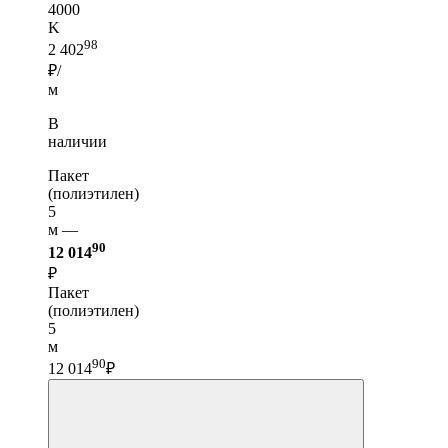
4000
K
98
2 402
₽/
м
В
наличии
Пакет
(полиэтилен)
5
м —
90
12 014
₽
Пакет
(полиэтилен)
5
м
90
12 014
₽