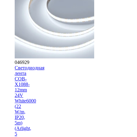
046929
Светодиодная
лента
COB-
X1088-
12mm
24V
White6000
(22
W/m,
IP20,
5m)
(Arlight,
5