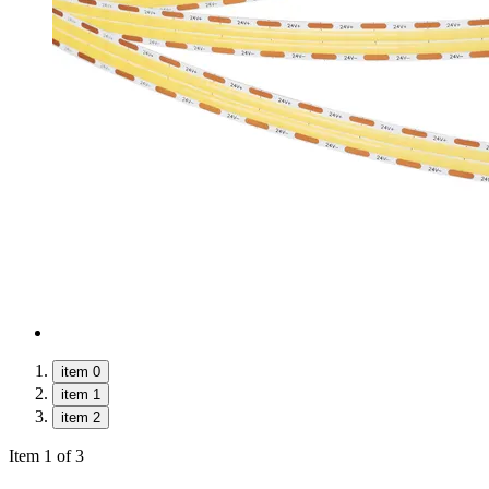
item 0
item 1
item 2
Item 1 of 3