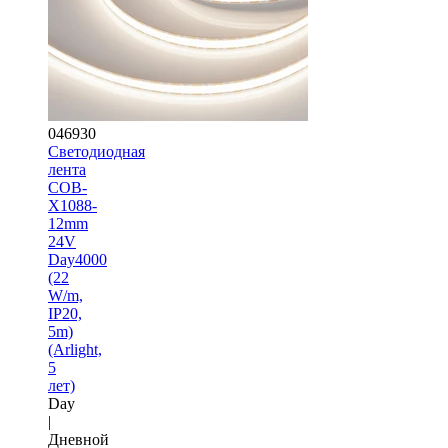
046930
Светодиодная
лента
COB-
X1088-
12mm
24V
Day4000
(22
W/m,
IP20,
5m)
(Arlight,
5
лет)
Day
|
Дневной