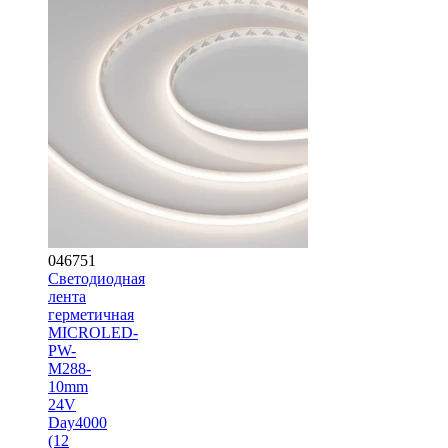
046751
Светодиодная
лента
герметичная
MICROLED-
PW-
M288-
10mm
24V
Day4000
(12