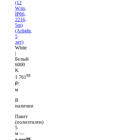
(12
W/m,
IP66,
2216,
5m)
(Arlight,
5
лет)
White
|
Белый
6000
K
98
1 761
₽/
м
В
наличии
Пакет
(полиэтилен)
5
м —
90