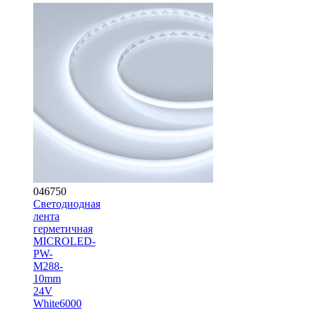
046750
Светодиодная
лента
герметичная
MICROLED-
PW-
M288-
10mm
24V
White6000