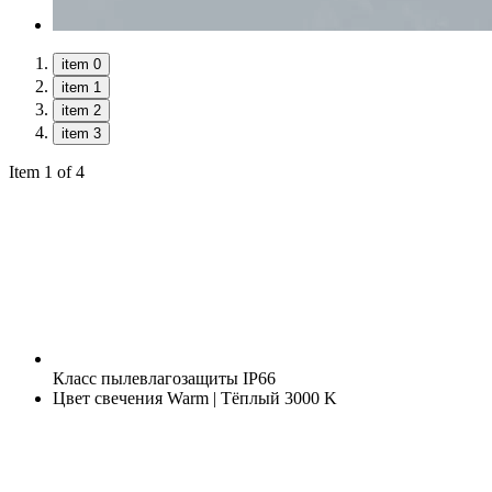
item 0
item 1
item 2
item 3
Item 1 of 4
Класс пылевлагозащиты
IP66
Цвет свечения
Warm | Тёплый 3000 K