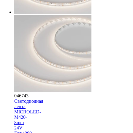
046743
Светодиодная
лента
MICROLED-
M420-
8mm
24V