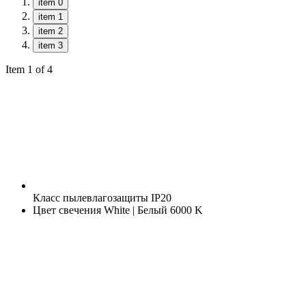
item 0
item 1
item 2
item 3
Item 1 of 4
Класс пылевлагозащиты
IP20
Цвет свечения
White | Белый 6000 K