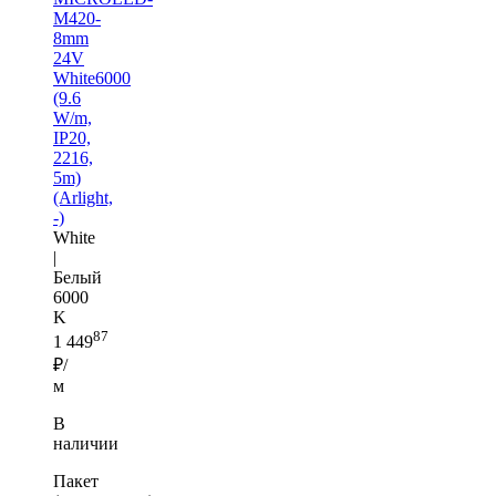
M420-
8mm
24V
White6000
(9.6
W/m,
IP20,
2216,
5m)
(Arlight,
-)
White
|
Белый
6000
K
87
1 449
₽/
м
В
наличии
Пакет