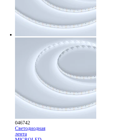
046742
Светодиодная
лента
MICROLED-