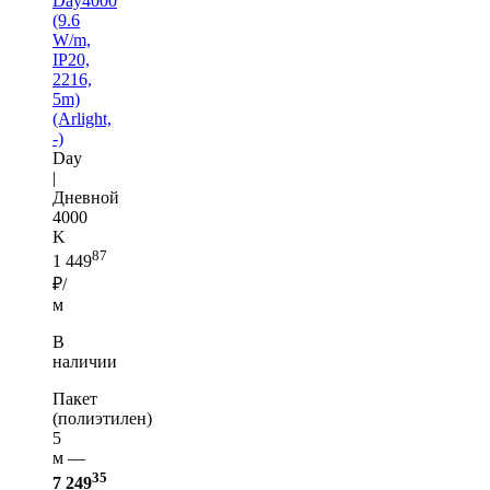
Day4000
(9.6
W/m,
IP20,
2216,
5m)
(Arlight,
-)
Day
|
Дневной
4000
K
87
1 449
₽/
м
В
наличии
Пакет
(полиэтилен)
5
м —
35
7 249