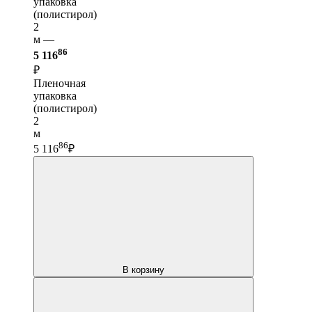
упаковка
(полистирол)
2
м —
86
5 116
₽
Пленочная
упаковка
(полистирол)
2
м
86
5 116
₽
В корзину