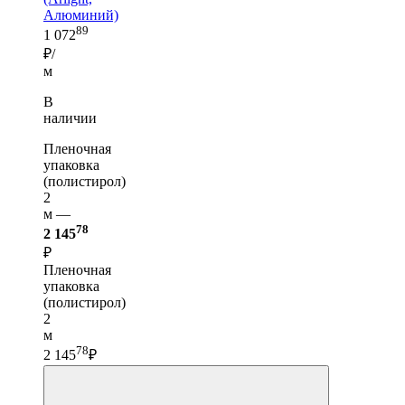
Алюминий)
89
1 072
₽/
м
В
наличии
Пленочная
упаковка
(полистирол)
2
м —
78
2 145
₽
Пленочная
упаковка
(полистирол)
2
м
78
2 145
₽