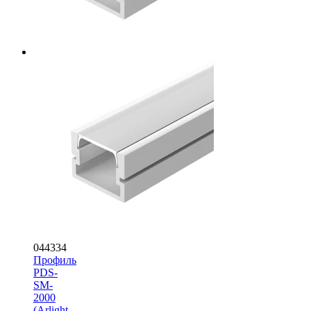
044334
Профиль
PDS-
SM-
2000
(Arlight,