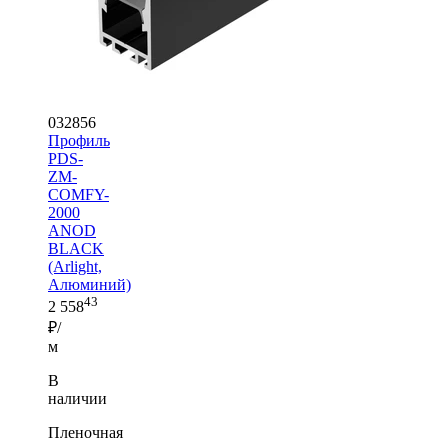
032856
Профиль
PDS-
ZM-
COMFY-
2000
ANOD
BLACK
(Arlight,
Алюминий)
43
2 558
₽/
м
В
наличии
Пленочная