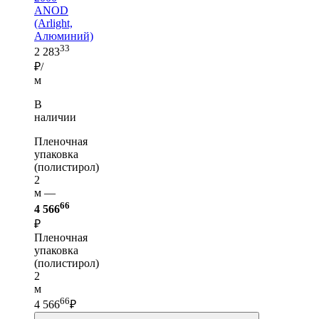
ANOD
(Arlight,
Алюминий)
33
2 283
₽/
м
В
наличии
Пленочная
упаковка
(полистирол)
2
м —
66
4 566
₽
Пленочная
упаковка
(полистирол)
2
м
66
4 566
₽