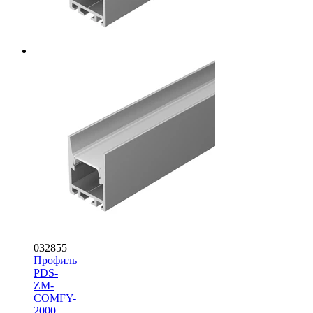
032855
Профиль
PDS-
ZM-
COMFY-
2000