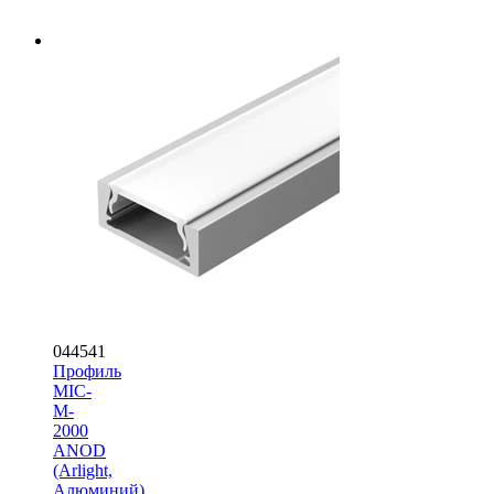
044541
Профиль
MIC-
M-
2000
ANOD
(Arlight,
Алюминий)