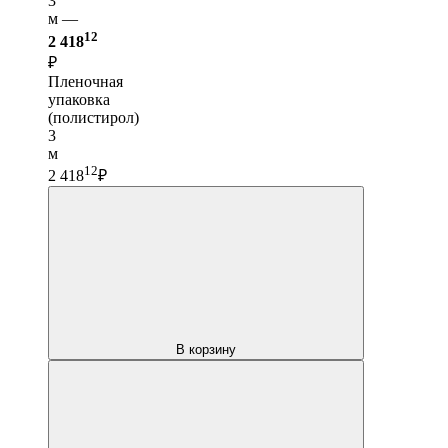
3
м —
12
2 418
₽
Пленочная
упаковка
(полистирол)
3
м
12
2 418
₽
В корзину