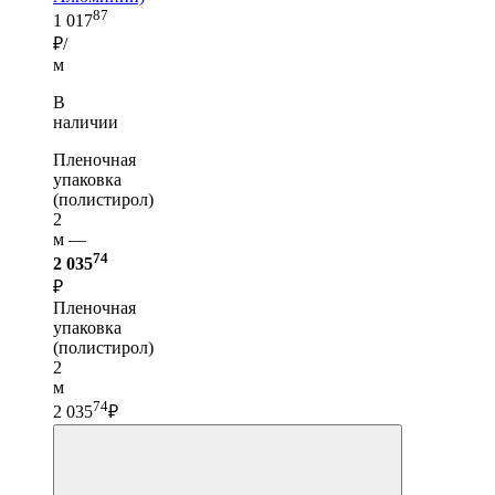
87
1 017
₽/
м
В
наличии
Пленочная
упаковка
(полистирол)
2
м —
74
2 035
₽
Пленочная
упаковка
(полистирол)
2
м
74
2 035
₽