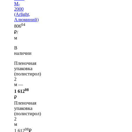
M-
2000
(Arlight,
Алюминий)
04
806
₽/
м
В
наличии
Пленочная
упаковка
(полистирол)
2
м —
08
1 612
₽
Пленочная
упаковка
(полистирол)
2
м
08
1 612
₽