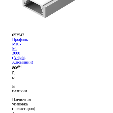
053547
Профиль
MIC-
M-
3000
(Arlight,
Алюминий)
04
806
₽/
м
В
наличии
Пленочная
упаковка
(полистирол)