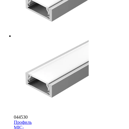
044530
Профиль
MIC-