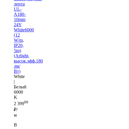
лента
UL-
A180-
10mm
24V
White6000
(12
W/m,
IP20,
5m)
(Arlight,
высок.эфф.180
лм/
Вт)
White
|
Белый
6000
K
99
2 399
₽/
м
В