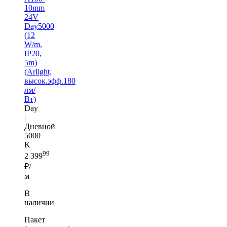
10mm
24V
Day5000
(12
W/m,
IP20,
5m)
(Arlight,
высок.эфф.180
лм/
Вт)
Day
|
Дневной
5000
K
99
2 399
₽/
м
В
наличии
Пакет