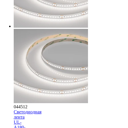
044512
Светодиодная
лента
UL-
A180-