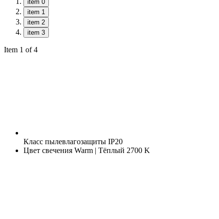
item 0
item 1
item 2
item 3
Item 1 of 4
Класс пылевлагозащиты
IP20
Цвет свечения
Warm | Тёплый 2700 K