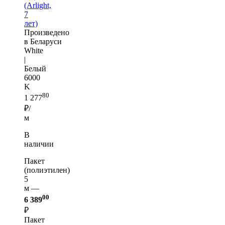
(Arlight,
7
лет)
Произведено
в Беларуси
White
|
Белый
6000
K
80
1 277
₽/
м
В
наличии
Пакет
(полиэтилен)
5
м —
00
6 389
₽
Пакет