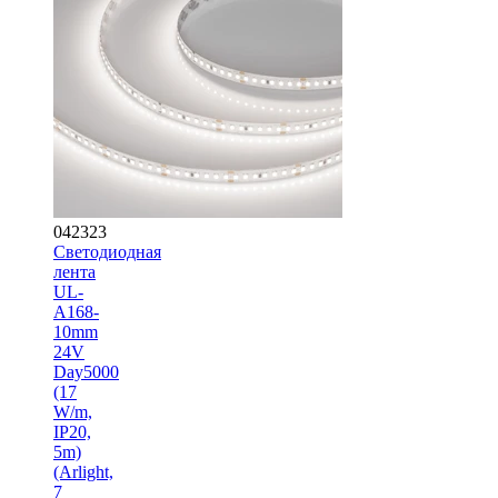
042323
Светодиодная
лента
UL-
A168-
10mm
24V
Day5000
(17
W/m,
IP20,
5m)
(Arlight,
7