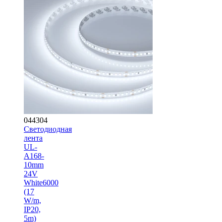
044304
Светодиодная
лента
UL-
A168-
10mm
24V
White6000
(17
W/m,
IP20,
5m)