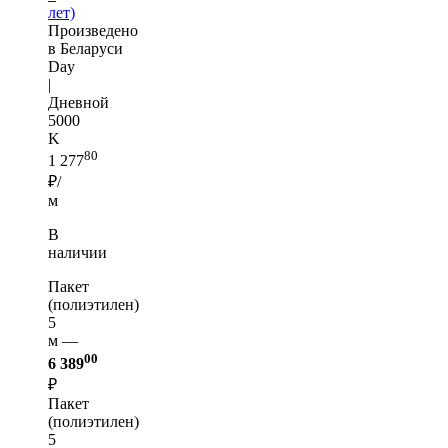
лет)
Произведено
в Беларуси
Day
|
Дневной
5000
K
80
1 277
₽/
м
В
наличии
Пакет
(полиэтилен)
5
м —
00
6 389
₽
Пакет
(полиэтилен)
5