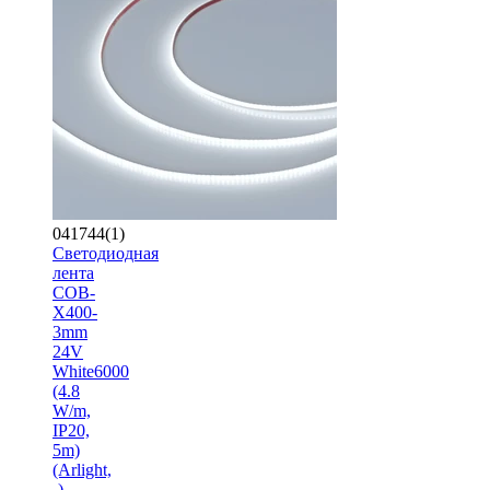
041744(1)
Светодиодная
лента
COB-
X400-
3mm
24V
White6000
(4.8
W/m,
IP20,
5m)
(Arlight,
-)