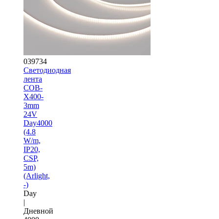
039734
Светодиодная
лента
COB-
X400-
3mm
24V
Day4000
(4.8
W/m,
IP20,
CSP,
5m)
(Arlight,
-)
Day
|
Дневной