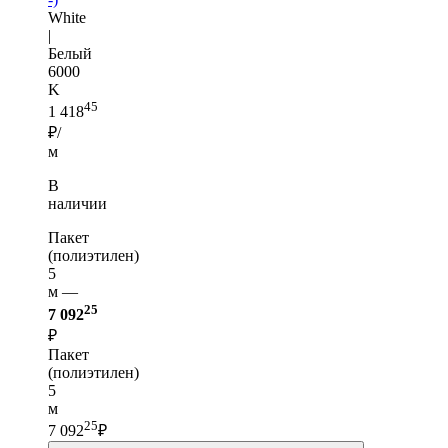
White
|
Белый
6000
K
45
1 418
₽/
м
В
наличии
Пакет
(полиэтилен)
5
м —
25
7 092
₽
Пакет
(полиэтилен)
5
м
25
7 092
₽