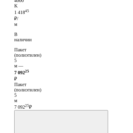
4000
K
45
1 418
₽/
м
В
наличии
Пакет
(полиэтилен)
5
м —
25
7 092
₽
Пакет
(полиэтилен)
5
м
25
7 092
₽