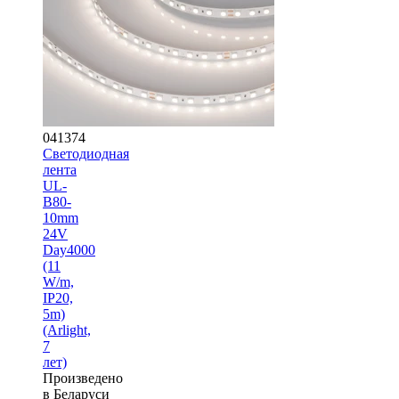
041374
Светодиодная
лента
UL-
B80-
10mm
24V
Day4000
(11
W/m,
IP20,
5m)
(Arlight,
7
лет)
Произведено
в Беларуси