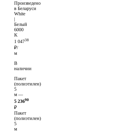
Произведено
в Беларуси
White
|
Белый
6000
K
38
1 047
₽/
м
В
наличии
Пакет
(полиэтилен)
5
м —
90
5 236
₽
Пакет
(полиэтилен)
5
м