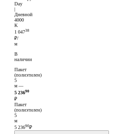
Day
|
Дневной
4000
K
38
1 047
₽/
м
В
наличии
Пакет
(полиэтилен)
5
м —
90
5 236
₽
Пакет
(полиэтилен)
5
м
90
5 236
₽