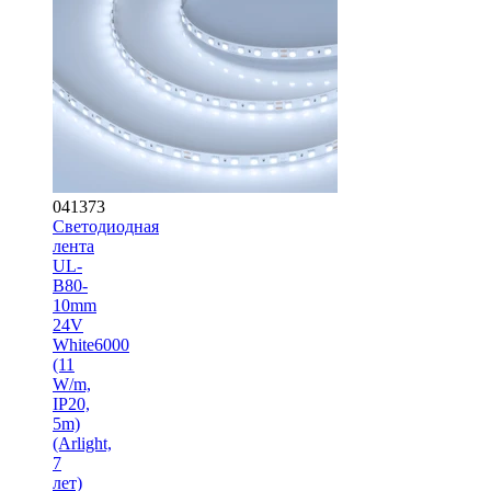
041373
Светодиодная
лента
UL-
B80-
10mm
24V
White6000
(11
W/m,
IP20,
5m)
(Arlight,
7
лет)