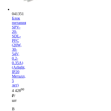
041351
Блок
питания
SPV-
20-
SDL-
PFC
(20W,
30-
54V,
0.2-
0.35A)
(Arlight,
IP20
Металл,
5
лет)
90
4 428
₽/
шт
В