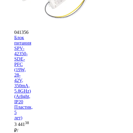
041356
Блок
питания
SPV-
42350-
SDE-
PFC
(19W,
28-
42V,
350mA,
5.8GHz)
(Arlight,
IP20
Пластик,
5
лет)
38
3 441
₽/