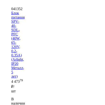
041352
Блок
питания
SPV-
40-
SDL-
PFC
(40W,
65-
120V,
0.2-
0.35A)
(Arlight,
IP20
Металл,
5
лет)
79
4 473
₽/
шт
В
наличии