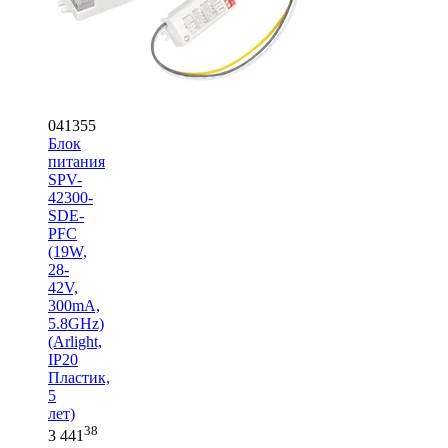
041355
Блок
питания
SPV-
42300-
SDE-
PFC
(19W,
28-
42V,
300mA,
5.8GHz)
(Arlight,
IP20
Пластик,
5
лет)
38
3 441