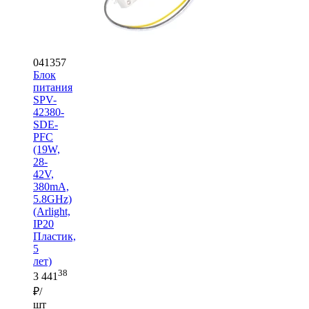
041357
Блок
питания
SPV-
42380-
SDE-
PFC
(19W,
28-
42V,
380mA,
5.8GHz)
(Arlight,
IP20
Пластик,
5
лет)
38
3 441
₽/
шт