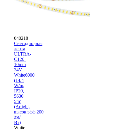
040218
Светодиодная
лента
ULTRA-
C126-
10mm
24V
White6000
(14.4
W/m,
IP20,
5630,
5m)
(Arlight,
высок.эфф.200
лм/
Вт)
White