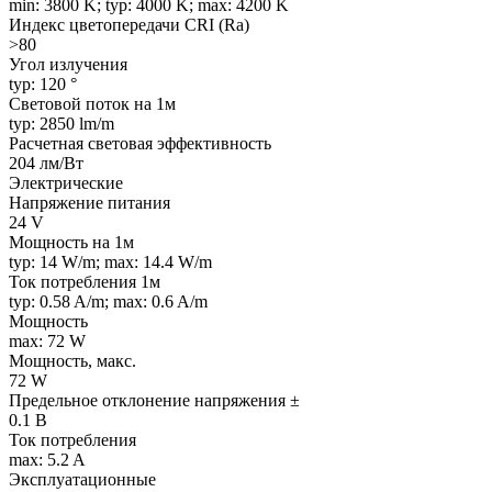
min: 3800 K; typ: 4000 K; max: 4200 K
Индекс цветопередачи CRI (Ra)
>80
Угол излучения
typ: 120 °
Световой поток на 1м
typ: 2850 lm/m
Расчетная световая эффективность
204 лм/Вт
Электрические
Напряжение питания
24 V
Мощность на 1м
typ: 14 W/m; max: 14.4 W/m
Ток потребления 1м
typ: 0.58 A/m; max: 0.6 A/m
Мощность
max: 72 W
Мощность, макс.
72 W
Предельное отклонение напряжения ±
0.1 В
Ток потребления
max: 5.2 A
Эксплуатационные