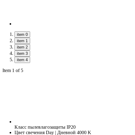
item 0
item 1
item 2
item 3
item 4
Item 1 of 5
Класс пылевлагозащиты
IP20
Цвет свечения
Day | Дневной 4000 K