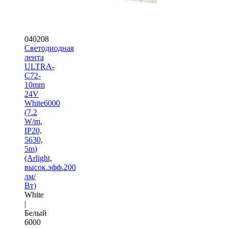
040208
Светодиодная
лента
ULTRA-
C72-
10mm
24V
White6000
(7.2
W/m,
IP20,
5630,
5m)
(Arlight,
высок.эфф.200
лм/
Вт)
White
|
Белый
6000