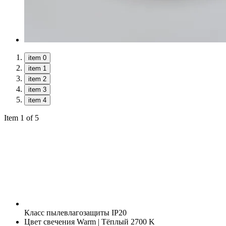
item 0
item 1
item 2
item 3
item 4
Item 1 of 5
Класс пылевлагозащиты
IP20
Цвет свечения
Warm | Тёплый 2700 K