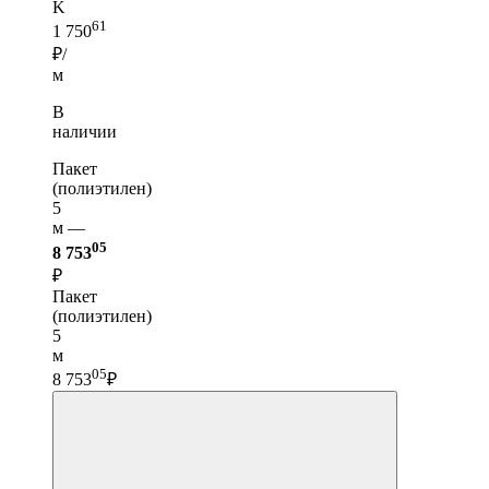
K
61
1 750
₽/
м
В
наличии
Пакет
(полиэтилен)
5
м —
05
8 753
₽
Пакет
(полиэтилен)
5
м
05
8 753
₽