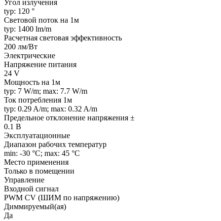
Угол излучения
typ: 120 °
Световой поток на 1м
typ: 1400 lm/m
Расчетная световая эффективность
200 лм/Вт
Электрические
Напряжение питания
24 V
Мощность на 1м
typ: 7 W/m; max: 7.7 W/m
Ток потребления 1м
typ: 0.29 A/m; max: 0.32 A/m
Предельное отклонение напряжения ±
0.1 В
Эксплуатационные
Диапазон рабочих температур
min: -30 °C; max: 45 °C
Место применения
Только в помещении
Управление
Входной сигнал
PWM СV (ШИМ по напряжению)
Диммируемый(ая)
Да