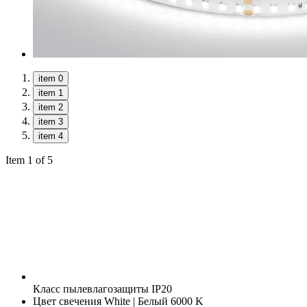
item 0
item 1
item 2
item 3
item 4
Item 1 of 5
Класс пылевлагозащиты
IP20
Цвет свечения
White | Белый 6000 K