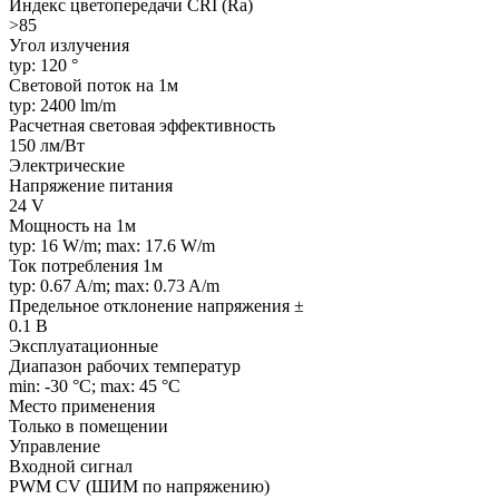
Индекс цветопередачи CRI (Ra)
>85
Угол излучения
typ: 120 °
Световой поток на 1м
typ: 2400 lm/m
Расчетная световая эффективность
150 лм/Вт
Электрические
Напряжение питания
24 V
Мощность на 1м
typ: 16 W/m; max: 17.6 W/m
Ток потребления 1м
typ: 0.67 A/m; max: 0.73 A/m
Предельное отклонение напряжения ±
0.1 В
Эксплуатационные
Диапазон рабочих температур
min: -30 °C; max: 45 °C
Место применения
Только в помещении
Управление
Входной сигнал
PWM СV (ШИМ по напряжению)