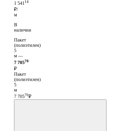
14
1 541
₽/
м
В
наличии
Пакет
(полиэтилен)
5
м —
70
7 705
₽
Пакет
(полиэтилен)
5
м
70
7 705
₽