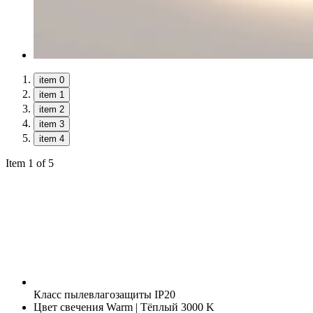
item 0
item 1
item 2
item 3
item 4
Item 1 of 5
Класс пылевлагозащиты
IP20
Цвет свечения
Warm | Тёплый 3000 K