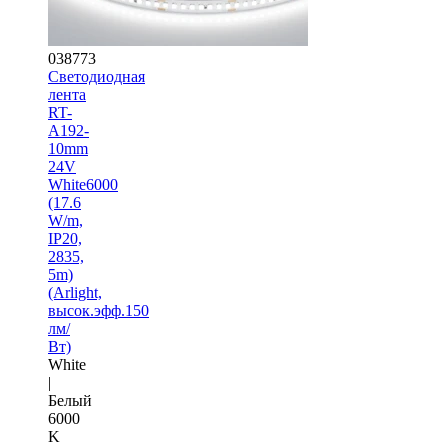
038773
Светодиодная
лента
RT-
A192-
10mm
24V
White6000
(17.6
W/m,
IP20,
2835,
5m)
(Arlight,
высок.эфф.150
лм/
Вт)
White
|
Белый
6000
K