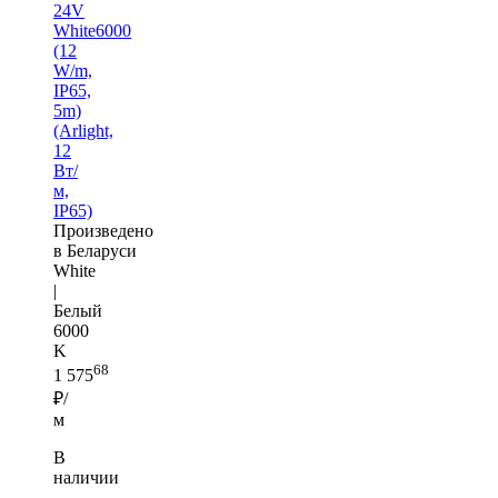
24V
White6000
(12
W/m,
IP65,
5m)
(Arlight,
12
Вт/
м,
IP65)
Произведено
в Беларуси
White
|
Белый
6000
K
68
1 575
₽/
м
В
наличии