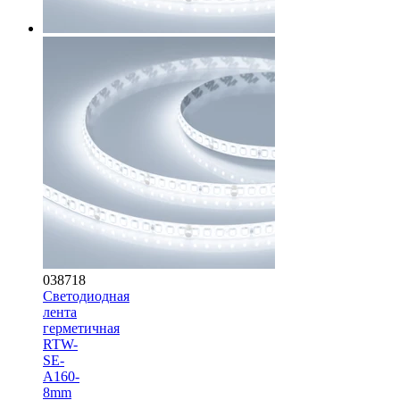
038718
Светодиодная
лента
герметичная
RTW-
SE-
A160-
8mm