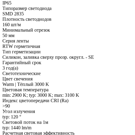
IP65
Типоразмер светодиода
SMD 2835
Плотность светодиодов
160 шт/м
Минимальный отрезок
50 мм
Серия ленты
RTW герметичная
Тип герметизации
Силикон, заливка сверху прозр. округл. - SE
Гарантийный срок
3 год(а)
Светотехнические
Цвет свечения
Warm | Тёплый 3000 K
Цветовая температура
min: 2900 K; typ: 3000 K; max: 3100 K
Индекс цветопередачи CRI (Ra)
>90
Угол излучения
typ: 120 °
Световой поток на 1м
typ: 1440 lm/m
Расчетная световая эффективность