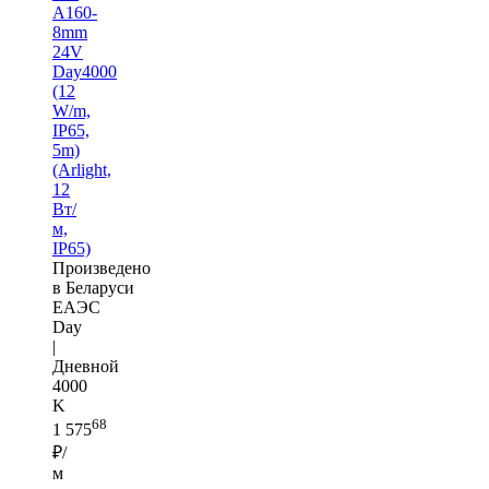
A160-
8mm
24V
Day4000
(12
W/m,
IP65,
5m)
(Arlight,
12
Вт/
м,
IP65)
Произведено
в Беларуси
ЕАЭС
Day
|
Дневной
4000
K
68
1 575
₽/
м