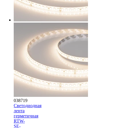
038719
Светодиодная
лента
герметичная
RTW-
SE-