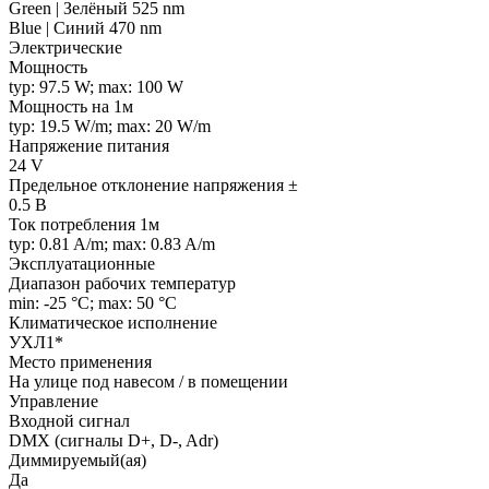
Green | Зелёный 525 nm
Blue | Синий 470 nm
Электрические
Мощность
typ: 97.5 W; max: 100 W
Мощность на 1м
typ: 19.5 W/m; max: 20 W/m
Напряжение питания
24 V
Предельное отклонение напряжения ±
0.5 В
Ток потребления 1м
typ: 0.81 A/m; max: 0.83 A/m
Эксплуатационные
Диапазон рабочих температур
min: -25 °C; max: 50 °C
Климатическое исполнение
УХЛ1*
Место применения
На улице под навесом / в помещении
Управление
Входной сигнал
DMX (сигналы D+, D-, Adr)
Диммируемый(ая)
Да