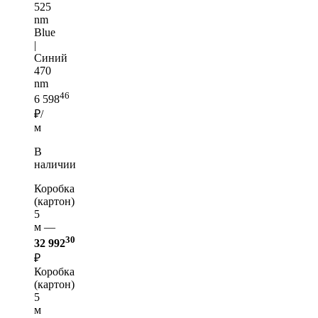
525
nm
Blue
|
Синий
470
nm
46
6 598
₽/
м
В
наличии
Коробка
(картон)
5
м —
30
32 992
₽
Коробка
(картон)
5
м