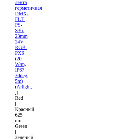
лента
герметичная
DMX-
FLT-
PS-
S36-
23mm
24V
RGB-
PX6
(20
W/m,
IP67,
30deg,
5m)
(Arlight,
-)
Red
|
Красный
625
nm
Green
|
Зелёный