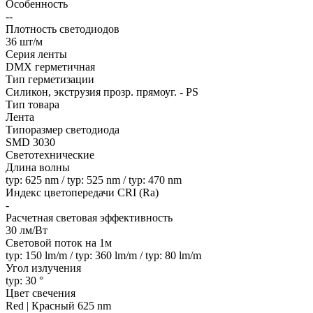
Особенность
--
Плотность светодиодов
36 шт/м
Серия ленты
DMX герметичная
Тип герметизации
Силикон, экструзия прозр. прямоуг. - PS
Тип товара
Лента
Типоразмер светодиода
SMD 3030
Светотехнические
Длина волны
typ: 625 nm / typ: 525 nm / typ: 470 nm
Индекс цветопередачи CRI (Ra)
-
Расчетная световая эффективность
30 лм/Вт
Световой поток на 1м
typ: 150 lm/m / typ: 360 lm/m / typ: 80 lm/m
Угол излучения
typ: 30 °
Цвет свечения
Red | Красный 625 nm