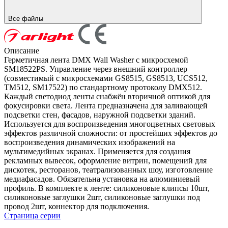
Все файлы
Описание
Герметичная лента DMX Wall Washer с микросхемой
SM18522PS. Управление через внешний контроллер
(совместимый c микросхемами GS8515, GS8513, UCS512,
TM512, SM17522) по стандартному протоколу DMX512.
Каждый светодиод ленты снабжён вторичной оптикой для
фокусировки света. Лента предназначена для заливающей
подсветки стен, фасадов, наружной подсветки зданий.
Используется для воспроизведения многоцветных световых
эффектов различной сложности: от простейших эффектов до
воспроизведения динамических изображений на
мультимедийных экранах. Применяется для создания
рекламных вывесок, оформление витрин, помещений для
дискотек, ресторанов, театрализованных шоу, изготовление
медиафасадов. Обязательна установка на алюминиевый
профиль. В комплекте к ленте: силиконовые клипсы 10шт,
силиконовые заглушки 2шт, силиконовые заглушки под
провод 2шт, коннектор для подключения.
Страница серии