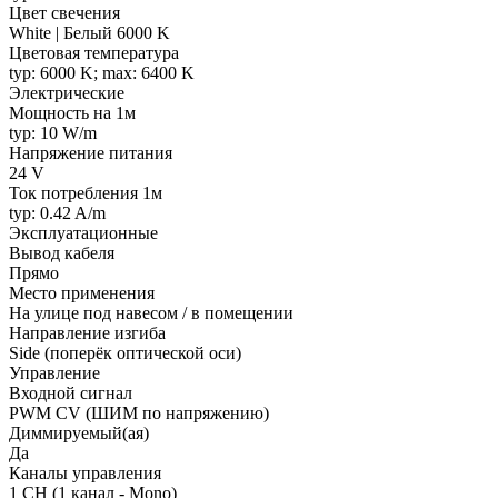
Цвет свечения
White | Белый 6000 K
Цветовая температура
typ: 6000 K; max: 6400 K
Электрические
Мощность на 1м
typ: 10 W/m
Напряжение питания
24 V
Ток потребления 1м
typ: 0.42 A/m
Эксплуатационные
Вывод кабеля
Прямо
Место применения
На улице под навесом / в помещении
Направление изгиба
Side (поперёк оптической оси)
Управление
Входной сигнал
PWM СV (ШИМ по напряжению)
Диммируемый(ая)
Да
Каналы управления
1 CH (1 канал - Mono)