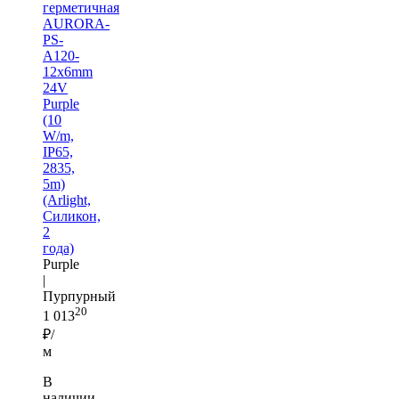
герметичная
AURORA-
PS-
A120-
12x6mm
24V
Purple
(10
W/m,
IP65,
2835,
5m)
(Arlight,
Силикон,
2
года)
Purple
|
Пурпурный
20
1 013
₽/
м
В
наличии