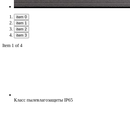
item 0
item 1
item 2
item 3
Item 1 of 4
Класс пылевлагозащиты
IP65