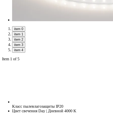
item 0
item 1
item 2
item 3
item 4
Item 1 of 5
Класс пылевлагозащиты
IP20
Цвет свечения
Day | Дневной 4000 K