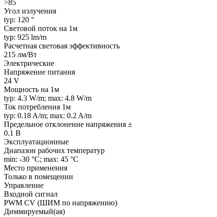
>85
Угол излучения
typ: 120 °
Световой поток на 1м
typ: 925 lm/m
Расчетная световая эффективность
215 лм/Вт
Электрические
Напряжение питания
24 V
Мощность на 1м
typ: 4.3 W/m; max: 4.8 W/m
Ток потребления 1м
typ: 0.18 A/m; max: 0.2 A/m
Предельное отклонение напряжения ±
0.1 В
Эксплуатационные
Диапазон рабочих температур
min: -30 °C; max: 45 °C
Место применения
Только в помещении
Управление
Входной сигнал
PWM СV (ШИМ по напряжению)
Диммируемый(ая)