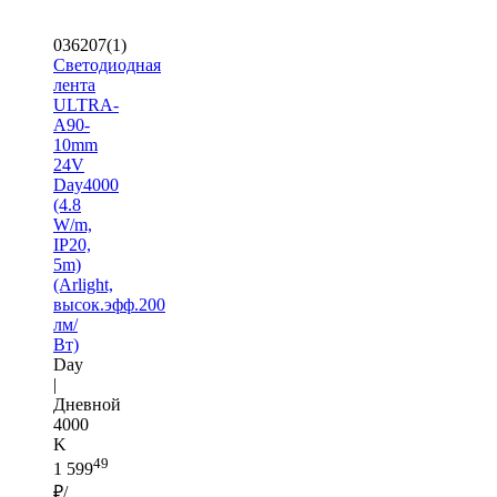
036207(1)
Светодиодная
лента
ULTRA-
A90-
10mm
24V
Day4000
(4.8
W/m,
IP20,
5m)
(Arlight,
высок.эфф.200
лм/
Вт)
Day
|
Дневной
4000
K
49
1 599
₽/