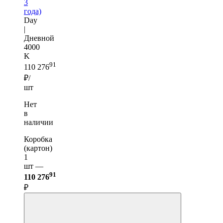
3
года)
Day
|
Дневной
4000
K
91
110 276
₽/
шт
Нет
в
наличии
Коробка
(картон)
1
шт —
91
110 276
₽