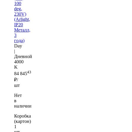
100
deg,
230V)
(Arlight,
IP20
Металл,
3
года)
Day
|
Дневной
4000
K
43
84 845
₽/
шт
Нет
в
наличии
Коробка
(картон)
1
шт —