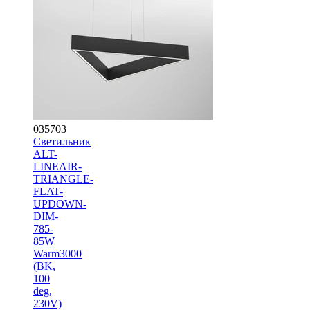
035703
Светильник
ALT-
LINEAIR-
TRIANGLE-
FLAT-
UPDOWN-
DIM-
785-
85W
Warm3000
(BK,
100
deg,
230V)