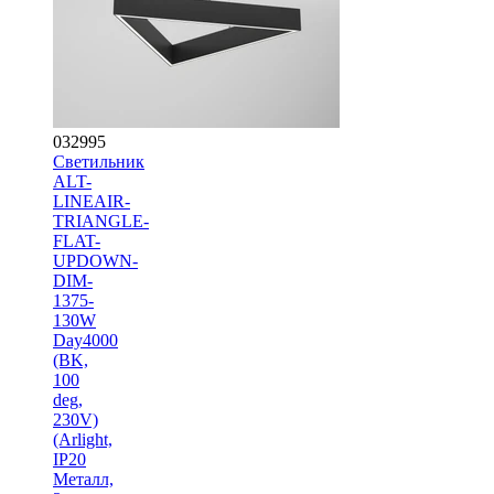
032995
Светильник
ALT-
LINEAIR-
TRIANGLE-
FLAT-
UPDOWN-
DIM-
1375-
130W
Day4000
(BK,
100
deg,
230V)
(Arlight,
IP20
Металл,