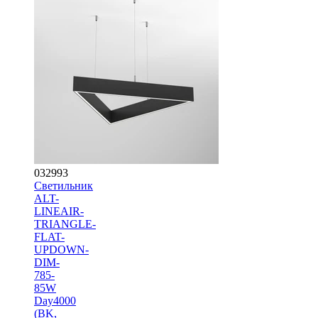
032993
Светильник
ALT-
LINEAIR-
TRIANGLE-
FLAT-
UPDOWN-
DIM-
785-
85W
Day4000
(BK,