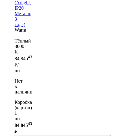
(Arlight,
IP20
Металл,
3
года)
Warm
|
Тёплый
3000
K
43
84 845
₽/
шт
Нет
в
наличии
Коробка
(картон)
1
шт —
43
84 845
₽