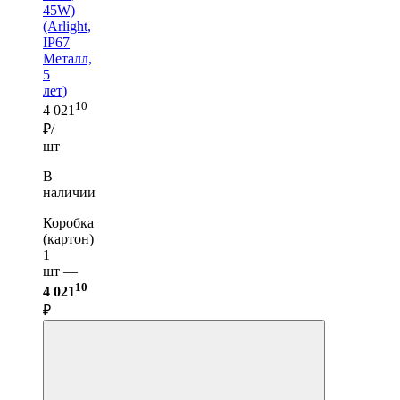
45W)
(Arlight,
IP67
Металл,
5
лет)
10
4 021
₽/
шт
В
наличии
Коробка
(картон)
1
шт —
10
4 021
₽