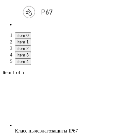
item 0
item 1
item 2
item 3
item 4
Item 1 of 5
Класс пылевлагозащиты
IP67