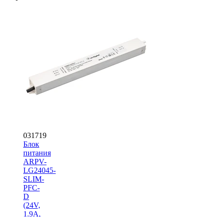
031719
Блок
питания
ARPV-
LG24045-
SLIM-
PFC-
D
(24V,
1.9A,