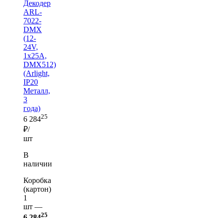
Декодер
ARL-
7022-
DMX
(12-
24V,
1x25A,
DMX512)
(Arlight,
IP20
Металл,
3
года)
25
6 284
₽/
шт
В
наличии
Коробка
(картон)
1
шт —
25
6 284