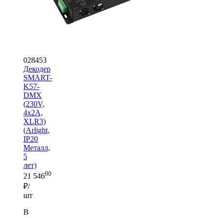
028453
Декодер
SMART-
K57-
DMX
(230V,
4x2A,
XLR3)
(Arlight,
IP20
Металл,
5
лет)
00
21 546
₽/
шт
В