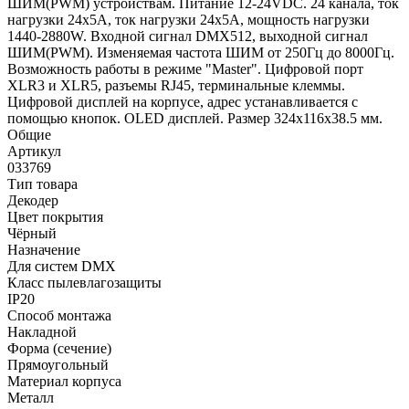
ШИМ(PWM) устройствам. Питание 12-24VDC. 24 канала, ток
нагрузки 24x5A, ток нагрузки 24x5A, мощность нагрузки
1440-2880W. Входной сигнал DMX512, выходной сигнал
ШИМ(PWM). Изменяемая частота ШИМ от 250Гц до 8000Гц.
Возможность работы в режиме "Master". Цифровой порт
XLR3 и XLR5, разъемы RJ45, терминальные клеммы.
Цифровой дисплей на корпусе, адрес устанавливается с
помощью кнопок. OLED дисплей. Размер 324x116x38.5 мм.
Общие
Артикул
033769
Тип товара
Декодер
Цвет покрытия
Чёрный
Назначение
Для систем DMX
Класс пылевлагозащиты
IP20
Способ монтажа
Накладной
Форма (сечение)
Прямоугольный
Материал корпуса
Металл