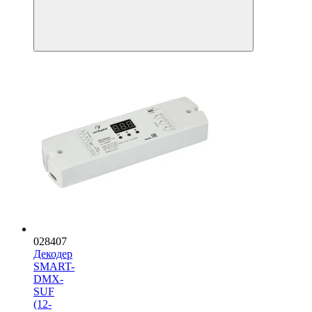
028407
Декодер
SMART-
DMX-
SUF
(12-