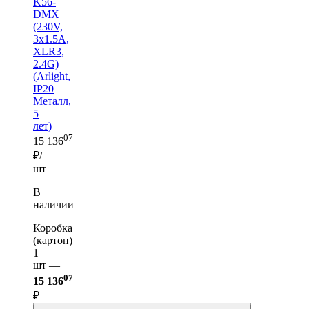
K56-
DMX
(230V,
3x1.5A,
XLR3,
2.4G)
(Arlight,
IP20
Металл,
5
лет)
07
15 136
₽/
шт
В
наличии
Коробка
(картон)
1
шт —
07
15 136
₽