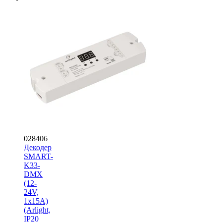
028406
Декодер
SMART-
K33-
DMX
(12-
24V,
1x15A)
(Arlight,
IP20