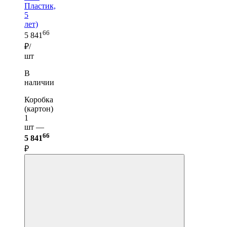
Пластик,
5
лет)
66
5 841
₽/
шт
В
наличии
Коробка
(картон)
1
шт —
66
5 841
₽