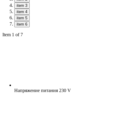
item 3
item 4
item 5
item 6
Item 1 of 7
Напряжение питания
230 V