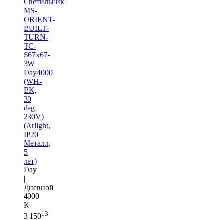
Светильник
MS-
ORIENT-
BUILT-
TURN-
TC-
S67x67-
3W
Day4000
(WH-
BK,
30
deg,
230V)
(Arlight,
IP20
Металл,
5
лет)
Day
|
Дневной
4000
K
13
3 150