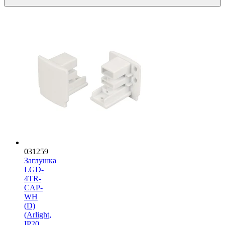
031259
Заглушка
LGD-
4TR-
CAP-
WH
(D)
(Arlight,
IP20