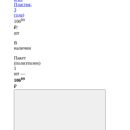
Пластик,
3
года)
89
106
₽/
шт
В
наличии
Пакет
(полиэтилен)
1
шт —
89
106
₽