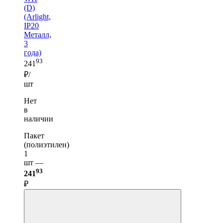
(D)
(Arlight,
IP20
Металл,
3
года)
93
241
₽/
шт
Нет
в
наличии
Пакет
(полиэтилен)
1
шт —
93
241
₽