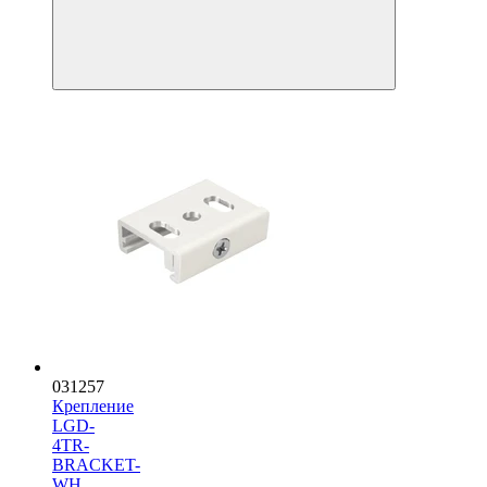
031257
Крепление
LGD-
4TR-
BRACKET-
WH