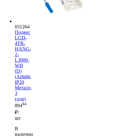
031264
Подвес
LGD-
4TR-
HANG-
2-
L3000-
WH
(D)
(Arlight,
IP20
Металл,
3
года)
94
894
₽/
шт
В
наличии