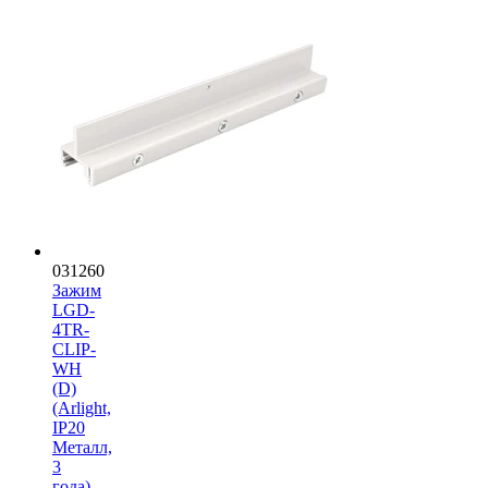
031260
Зажим
LGD-
4TR-
CLIP-
WH
(D)
(Arlight,
IP20
Металл,
3
года)