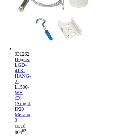
031262
Подвес
LGD-
4TR-
HANG-
2-
L1500-
WH
(D)
(Arlight,
IP20
Металл,
3
года)
82
804