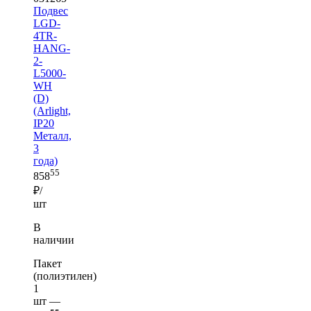
Подвес
LGD-
4TR-
HANG-
2-
L5000-
WH
(D)
(Arlight,
IP20
Металл,
3
года)
55
858
₽/
шт
В
наличии
Пакет
(полиэтилен)
1
шт —