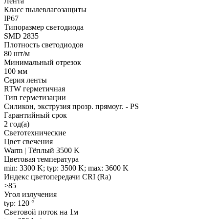
Лента
Класс пылевлагозащиты
IP67
Типоразмер светодиода
SMD 2835
Плотность светодиодов
80 шт/м
Минимальный отрезок
100 мм
Серия ленты
RTW герметичная
Тип герметизации
Силикон, экструзия прозр. прямоуг. - PS
Гарантийный срок
2 год(а)
Светотехнические
Цвет свечения
Warm | Тёплый 3500 K
Цветовая температура
min: 3300 K; typ: 3500 K; max: 3600 K
Индекс цветопередачи CRI (Ra)
>85
Угол излучения
typ: 120 °
Световой поток на 1м