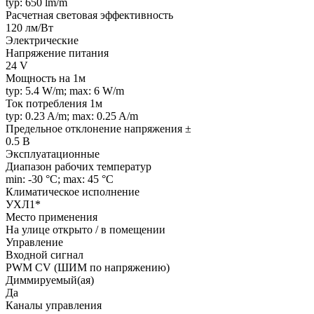
typ: 650 lm/m
Расчетная световая эффективность
120 лм/Вт
Электрические
Напряжение питания
24 V
Мощность на 1м
typ: 5.4 W/m; max: 6 W/m
Ток потребления 1м
typ: 0.23 A/m; max: 0.25 A/m
Предельное отклонение напряжения ±
0.5 В
Эксплуатационные
Диапазон рабочих температур
min: -30 °C; max: 45 °C
Климатическое исполнение
УХЛ1*
Место применения
На улице открыто / в помещении
Управление
Входной сигнал
PWM СV (ШИМ по напряжению)
Диммируемый(ая)
Да
Каналы управления