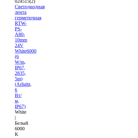
024515(2)
Светодиодная
лента
герметичная
RTW-
PS-
A80-
10mm
24V
White6000
(6
W/m,
IP67,
2835,
5m)
(Arlight,
6
Вт/
м,
IP67)
White
|
Белый
6000
K