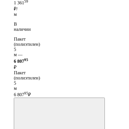
59
1 361
₽/
м
В
наличии
Пакет
(полиэтилен)
5
м —
95
6 807
₽
Пакет
(полиэтилен)
5
м
95
6 807
₽