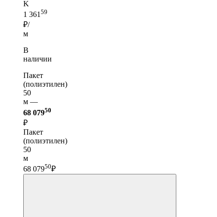
K
59
1 361
₽/
м
В
наличии
Пакет
(полиэтилен)
50
м —
50
68 079
₽
Пакет
(полиэтилен)
50
м
50
68 079
₽