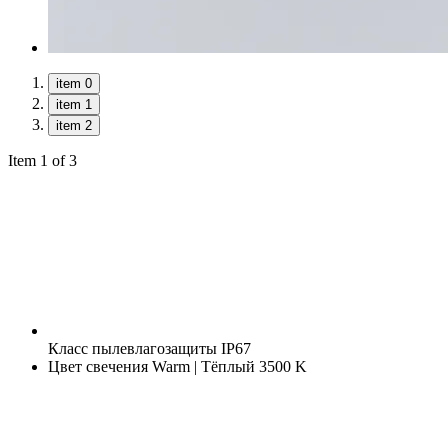
item 0
item 1
item 2
Item 1 of 3
Класс пылевлагозащиты
IP67
Цвет свечения
Warm | Тёплый 3500 K