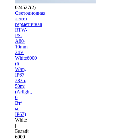
024527(2)
Светодиодная
лента
герметичная
RTW-
PS-
A80-
10mm
24V
White6000
(6
W/m,
IP67,
2835,
50m)
(Arlight,
6
Вт/
м,
IP67)
White
|
Белый
6000