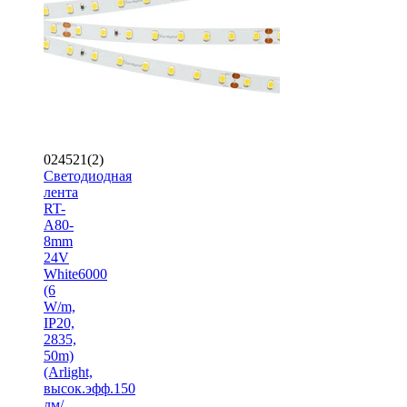
024521(2)
Светодиодная
лента
RT-
A80-
8mm
24V
White6000
(6
W/m,
IP20,
2835,
50m)
(Arlight,
высок.эфф.150
лм/