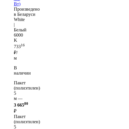
Вт)
Произведено
в Беларуси
White
|
Белый
6000
K
16
733
₽/
м
В
наличии
Пакет
(полиэтилен)
5
м —
80
3 665
₽
Пакет
(полиэтилен)
5