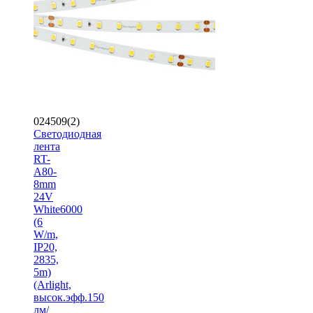
024509(2)
Светодиодная
лента
RT-
A80-
8mm
24V
White6000
(6
W/m,
IP20,
2835,
5m)
(Arlight,
высок.эфф.150
лм/