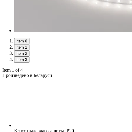
item 0
item 1
item 2
item 3
Item 1 of 4
Произведено в Беларуси
Класс пылевлагозащиты
IP20