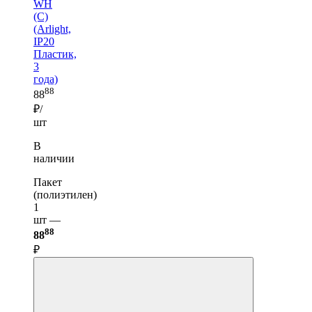
WH
(C)
(Arlight,
IP20
Пластик,
3
года)
88
88
₽/
шт
В
наличии
Пакет
(полиэтилен)
1
шт —
88
88
₽