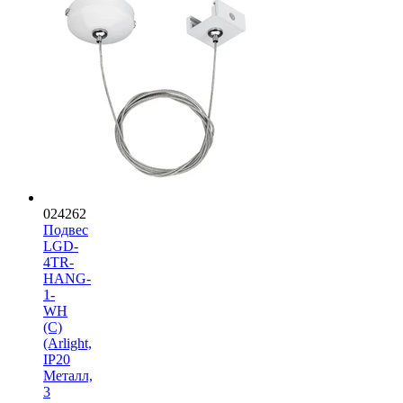
024262
Подвес
LGD-
4TR-
HANG-
1-
WH
(C)
(Arlight,
IP20
Металл,
3