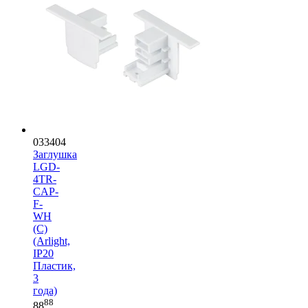
033404
Заглушка
LGD-
4TR-
CAP-
F-
WH
(C)
(Arlight,
IP20
Пластик,
3
года)
88
88