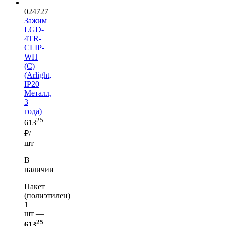
024727
Зажим
LGD-
4TR-
CLIP-
WH
(C)
(Arlight,
IP20
Металл,
3
года)
25
613
₽/
шт
В
наличии
Пакет
(полиэтилен)
1
шт —
25
613