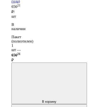
года)
21
656
₽/
шт
В
наличии
Пакет
(полиэтилен)
1
шт —
21
656
₽
В корзину