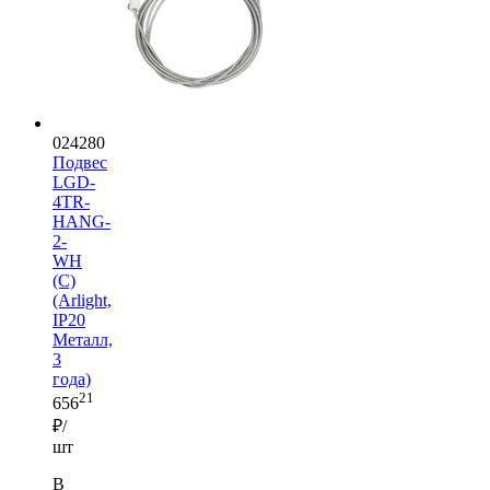
024280
Подвес
LGD-
4TR-
HANG-
2-
WH
(C)
(Arlight,
IP20
Металл,
3
года)
21
656
₽/
шт
В