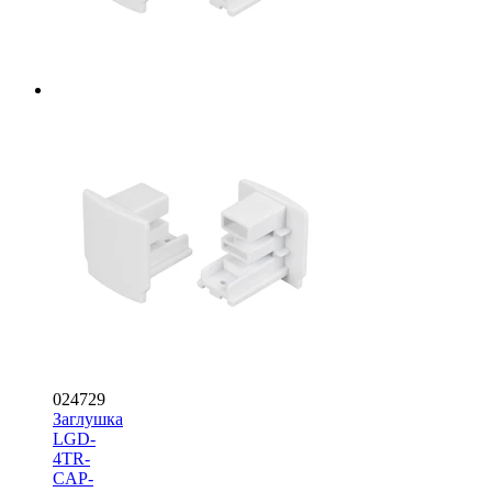
024729
Заглушка
LGD-
4TR-
CAP-