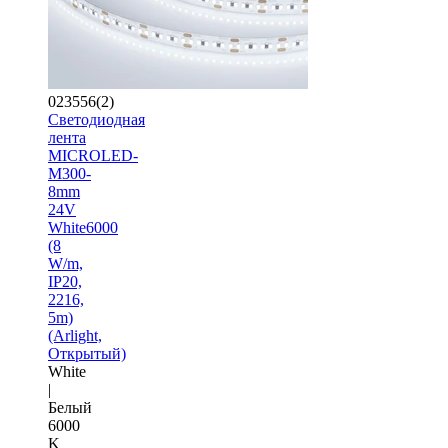
023556(2)
Светодиодная
лента
MICROLED-
M300-
8mm
24V
White6000
(8
W/m,
IP20,
2216,
5m)
(Arlight,
Открытый)
White
|
Белый
6000
K