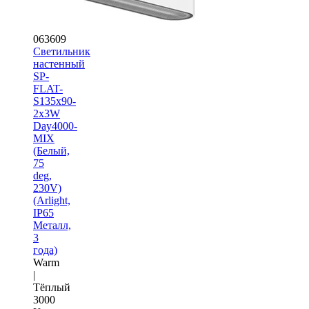
063609
Светильник
настенный
SP-
FLAT-
S135x90-
2x3W
Day4000-
MIX
(Белый,
75
deg,
230V)
(Arlight,
IP65
Металл,
3
года)
Warm
|
Тёплый
3000