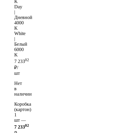
K
Day
|
Дневной
4000
K
White
|
Белый
6000
K
02
7 233
₽/
шт
Нет
в
наличии
Коробка
(картон)
1
шт —
02
7 233