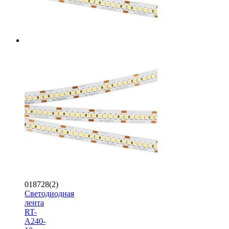
018728(2)
Светодиодная
лента
RT-
A240-