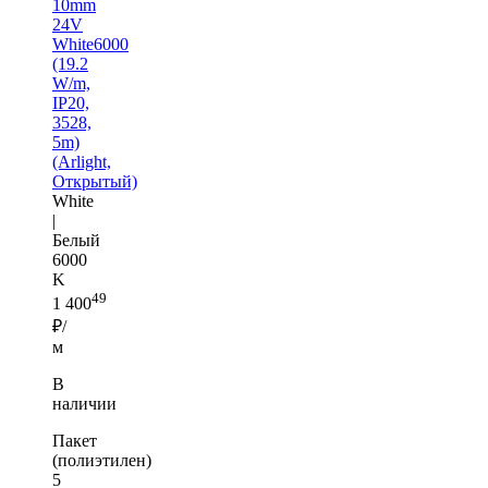
10mm
24V
White6000
(19.2
W/m,
IP20,
3528,
5m)
(Arlight,
Открытый)
White
|
Белый
6000
K
49
1 400
₽/
м
В
наличии
Пакет
(полиэтилен)
5