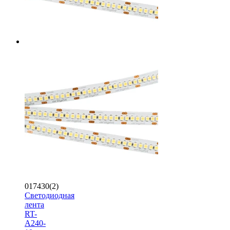
017430(2)
Светодиодная
лента
RT-
A240-