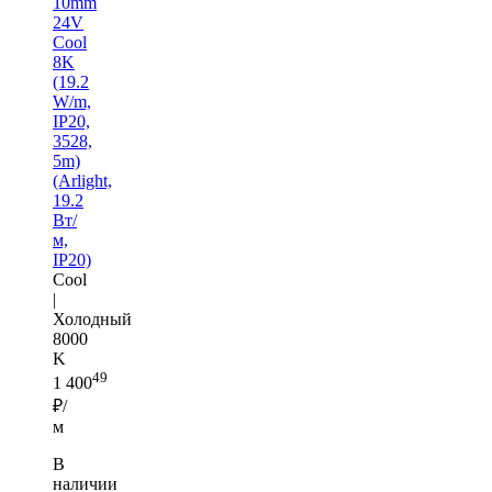
10mm
24V
Cool
8K
(19.2
W/m,
IP20,
3528,
5m)
(Arlight,
19.2
Вт/
м,
IP20)
Cool
|
Холодный
8000
K
49
1 400
₽/
м
В
наличии