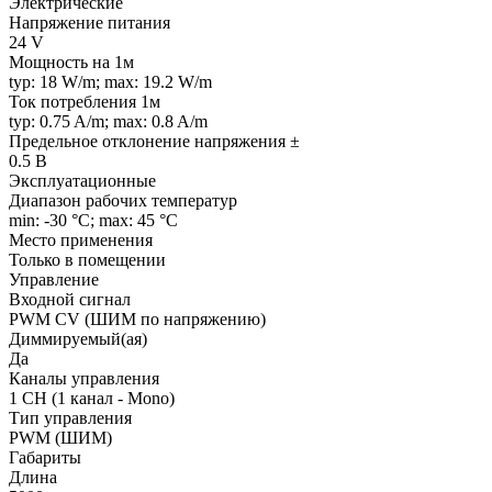
Электрические
Напряжение питания
24 V
Мощность на 1м
typ: 18 W/m; max: 19.2 W/m
Ток потребления 1м
typ: 0.75 A/m; max: 0.8 A/m
Предельное отклонение напряжения ±
0.5 В
Эксплуатационные
Диапазон рабочих температур
min: -30 °C; max: 45 °C
Место применения
Только в помещении
Управление
Входной сигнал
PWM СV (ШИМ по напряжению)
Диммируемый(ая)
Да
Каналы управления
1 CH (1 канал - Mono)
Тип управления
PWM (ШИМ)
Габариты
Длина