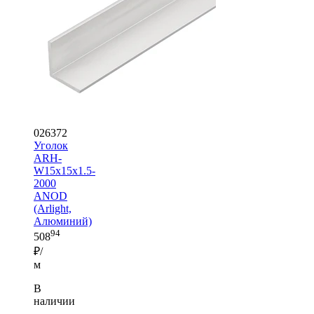
026372
Уголок
ARH-
W15x15x1.5-
2000
ANOD
(Arlight,
Алюминий)
94
508
₽/
м
В
наличии