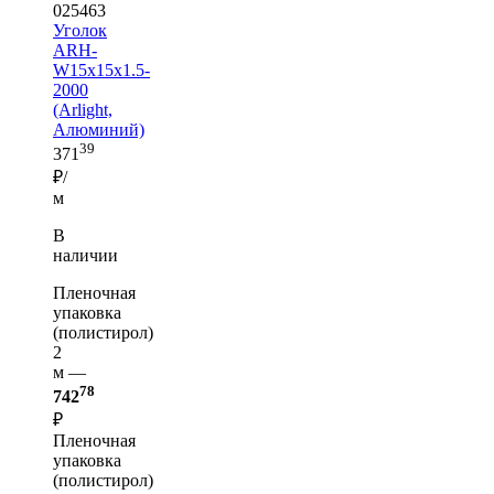
025463
Уголок
ARH-
W15x15x1.5-
2000
(Arlight,
Алюминий)
39
371
₽/
м
В
наличии
Пленочная
упаковка
(полистирол)
2
м —
78
742
₽
Пленочная
упаковка
(полистирол)