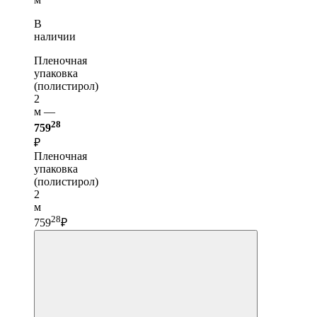
В
наличии
Пленочная
упаковка
(полистирол)
2
м —
28
759
₽
Пленочная
упаковка
(полистирол)
2
м
28
759
₽