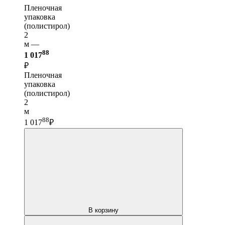
Пленочная
упаковка
(полистирол)
2
м —
88
1 017
₽
Пленочная
упаковка
(полистирол)
2
м
88
1 017
₽
В корзину