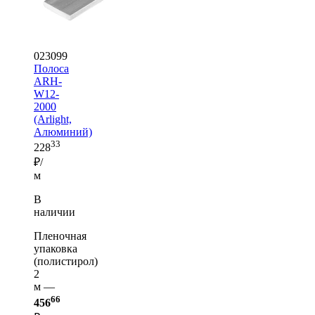
023099
Полоса
ARH-
W12-
2000
(Arlight,
Алюминий)
33
228
₽/
м
В
наличии
Пленочная
упаковка
(полистирол)
2
м —
66
456