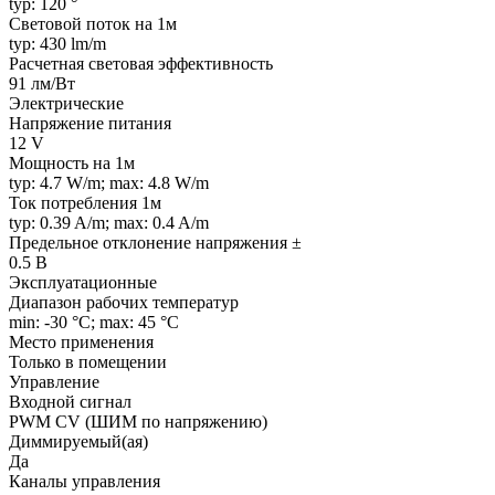
typ: 120 °
Световой поток на 1м
typ: 430 lm/m
Расчетная световая эффективность
91 лм/Вт
Электрические
Напряжение питания
12 V
Мощность на 1м
typ: 4.7 W/m; max: 4.8 W/m
Ток потребления 1м
typ: 0.39 A/m; max: 0.4 A/m
Предельное отклонение напряжения ±
0.5 В
Эксплуатационные
Диапазон рабочих температур
min: -30 °C; max: 45 °C
Место применения
Только в помещении
Управление
Входной сигнал
PWM СV (ШИМ по напряжению)
Диммируемый(ая)
Да
Каналы управления