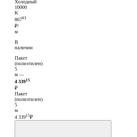
Холодный
10000
K
83
867
₽/
м
В
наличии
Пакет
(полиэтилен)
5
м —
15
4 339
₽
Пакет
(полиэтилен)
5
м
15
4 339
₽