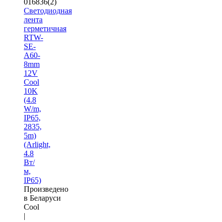
016836(2)
Светодиодная
лента
герметичная
RTW-
SE-
A60-
8mm
12V
Cool
10K
(4.8
W/m,
IP65,
2835,
5m)
(Arlight,
4.8
Вт/
м,
IP65)
Произведено
в Беларуси
Cool
|