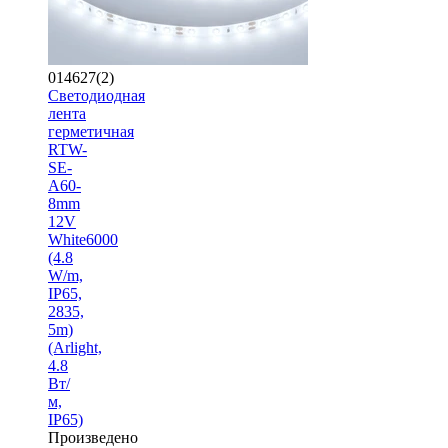
014627(2)
Светодиодная
лента
герметичная
RTW-
SE-
A60-
8mm
12V
White6000
(4.8
W/m,
IP65,
2835,
5m)
(Arlight,
4.8
Вт/
м,
IP65)
Произведено