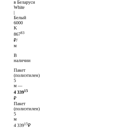
в Беларуси
White
|
Белый
6000
K
83
867
₽/
м
В
наличии
Пакет
(полиэтилен)
5
м —
15
4 339
₽
Пакет
(полиэтилен)
5
м
15
4 339
₽