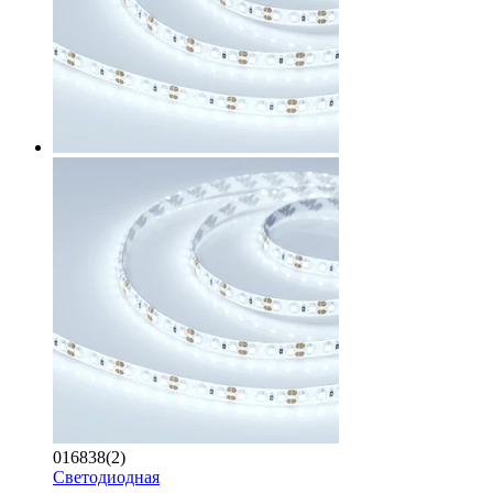
016838(2)
Светодиодная