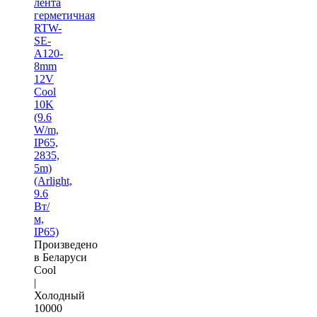
лента
герметичная
RTW-
SE-
A120-
8mm
12V
Cool
10K
(9.6
W/m,
IP65,
2835,
5m)
(Arlight,
9.6
Вт/
м,
IP65)
Произведено
в Беларуси
Cool
|
Холодный
10000