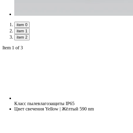
item 0
item 1
item 2
Item 1 of 3
Класс пылевлагозащиты
IP65
Цвет свечения
Yellow | Жёлтый 590 nm