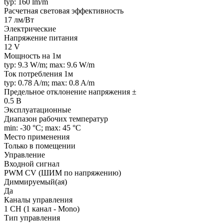
typ: 160 lm/m
Расчетная световая эффективность
17 лм/Вт
Электрические
Напряжение питания
12 V
Мощность на 1м
typ: 9.3 W/m; max: 9.6 W/m
Ток потребления 1м
typ: 0.78 A/m; max: 0.8 A/m
Предельное отклонение напряжения ±
0.5 В
Эксплуатационные
Диапазон рабочих температур
min: -30 °C; max: 45 °C
Место применения
Только в помещении
Управление
Входной сигнал
PWM СV (ШИМ по напряжению)
Диммируемый(ая)
Да
Каналы управления
1 CH (1 канал - Mono)
Тип управления