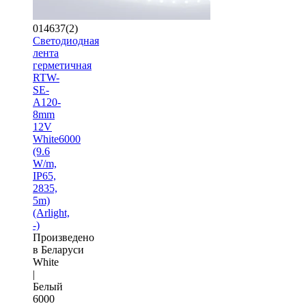
014637(2)
Светодиодная
лента
герметичная
RTW-
SE-
A120-
8mm
12V
White6000
(9.6
W/m,
IP65,
2835,
5m)
(Arlight,
-)
Произведено
в Беларуси
White
|
Белый
6000