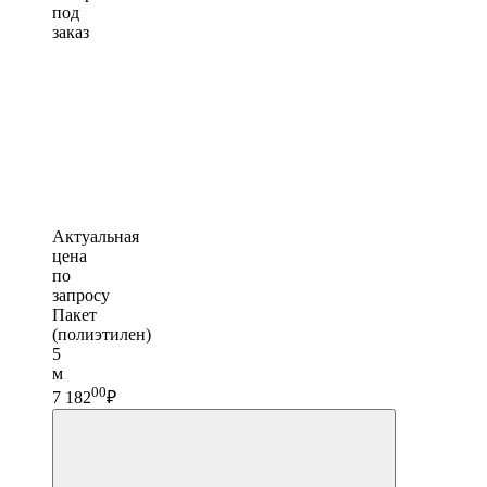
под
заказ
Актуальная
цена
по
запросу
Пакет
(полиэтилен)
5
м
00
7 182
₽