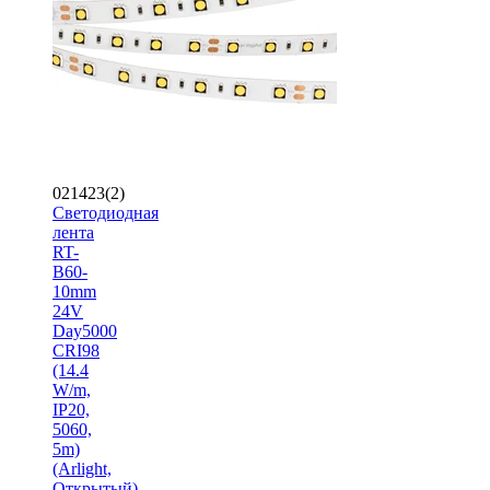
021423(2)
Светодиодная
лента
RT-
B60-
10mm
24V
Day5000
CRI98
(14.4
W/m,
IP20,
5060,
5m)
(Arlight,
Открытый)