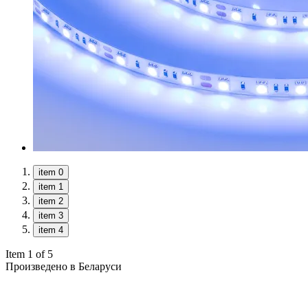
item 0
item 1
item 2
item 3
item 4
Item 1 of 5
Произведено в Беларуси