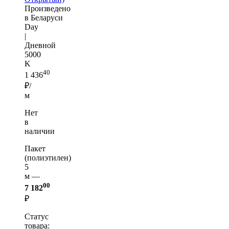
Произведено
в Беларуси
Day
|
Дневной
5000
K
40
1 436
₽/
м
Нет
в
наличии
Пакет
(полиэтилен)
5
м —
00
7 182
₽
Статус
товара: