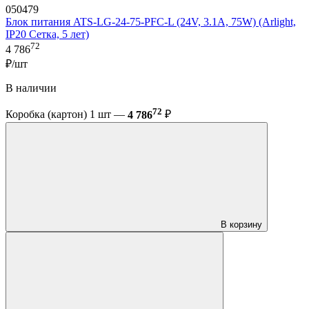
050479
Блок питания ATS-LG-24-75-PFC-L (24V, 3.1A, 75W) (Arlight,
IP20 Сетка, 5 лет)
72
4 786
₽/шт
В наличии
72
Коробка (картон) 1 шт —
4 786
₽
В корзину