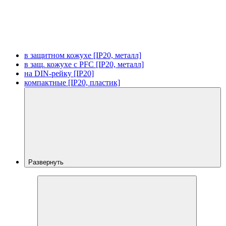
в защитном кожухе [IP20, металл]
в защ. кожухе с PFC [IP20, металл]
на DIN-рейку [IP20]
компактные [IP20, пластик]
Развернуть