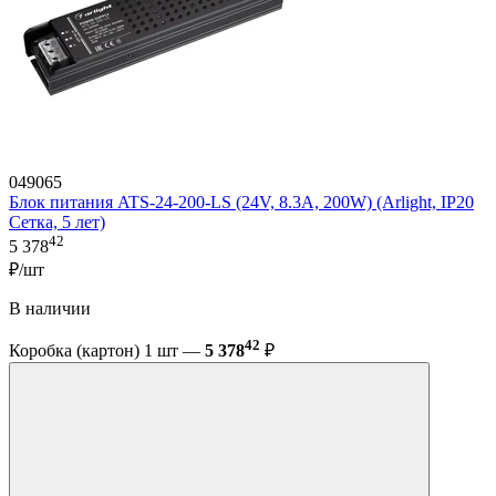
049065
Блок питания ATS-24-200-LS (24V, 8.3A, 200W) (Arlight, IP20
Сетка, 5 лет)
42
5 378
₽/шт
В наличии
42
Коробка (картон) 1 шт —
5 378
₽