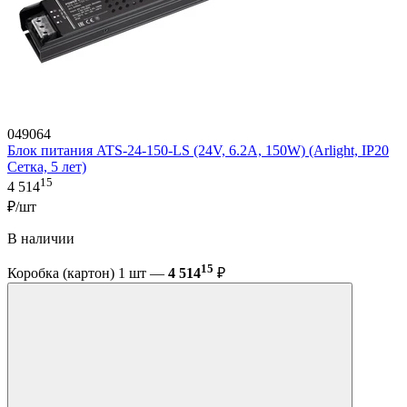
049064
Блок питания ATS-24-150-LS (24V, 6.2A, 150W) (Arlight, IP20
Сетка, 5 лет)
15
4 514
₽/шт
В наличии
15
Коробка (картон) 1 шт —
4 514
₽