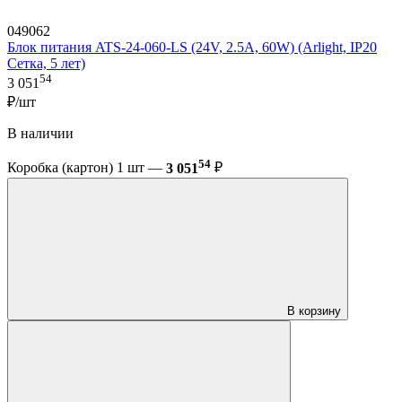
049062
Блок питания ATS-24-060-LS (24V, 2.5A, 60W) (Arlight, IP20
Сетка, 5 лет)
54
3 051
₽/шт
В наличии
54
Коробка (картон) 1 шт —
3 051
₽
В корзину