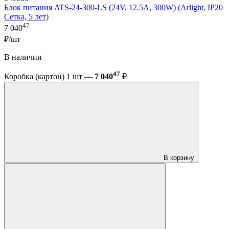
Блок питания ATS-24-300-LS (24V, 12.5A, 300W) (Arlight, IP20
Сетка, 5 лет)
47
7 040
₽/шт
В наличии
47
Коробка (картон) 1 шт —
7 040
₽
В корзину